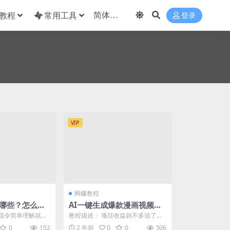
教程
常用工具
登录
VIP
网赚教程
有哪些？怎么写
AI一键生成爆款漫画视频，3
分钟1条双重去重100%过原
I指令简单理解就是
教程描述： 项目收益就不多说了，
创，粘贴复制日入500+
能)工具的一个具体任
小说推文大家应该知道，马哥之前
0
152
2 年前
0
0
506