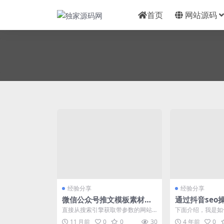
首页
网站源码
经验分享
经验分享
微信公众号推文模板素材网
通过抖音seo
站源码获取与SEO优化配置
小说项目精准引
直接从搜索引擎获取带参数的网站
下面介绍，我是如何
源码。 平台 关键词 数量 网址 百度
O，一个月精准引流 
11 月前
0
0
30
4 年前
0