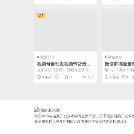
微信公众号...
粉，变现 5...
VIP
经验分享
网站教程
视频号自动发视频带货最新
微信群搞流量
工具副业，无需剪辑，零门
视频号助力变现。 视频号也可以开
第一步：准备10到
槛，零投资。傻瓜式的自动
橱窗带货了，最主要的是0门槛，无
且全部要实名认证
3 年前
0
0
511
4 年前
0
需你剪辑，无需你...
个人可以在同一...
操作
专注Web与游戏开发技术学习交流平台，分享最前沿的开发教
资源和素材让更多的初级开发者在这里提高技能共同进步！