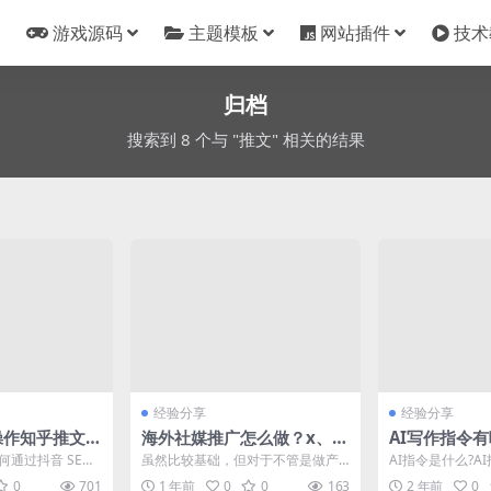
游戏源码
主题模板
网站插件
技术
归档
搜索到 8 个与 "推文" 相关的结果
经验分享
经验分享
操作知乎推文
海外社媒推广怎么做？x、fa
AI写作指令
流1000粉
cebook、youtube等推广
AI提示词？
通过抖音 SE
虽然比较基础，但对于不管是做产
AI指令是什么?A
方法分享
1000 个项目
品出海，还是内容出海，还是工具
你给AI(人工智
0
701
1 年前
0
0
163
2 年前
0