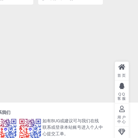
也拆解过，但是漫画...
首页
QQ
客服
系我们
用户
如有BUG或建议可与我们在线
中心
联系或登录本站账号进入个人中
心提交工单。