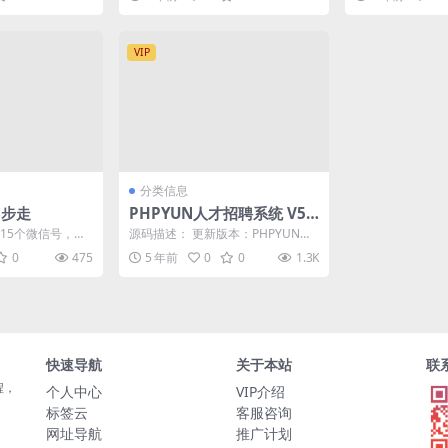
出海的新朋友，看完一...
务或命令...
VIP
分类信息
8步走
PHPYUN人才招聘系统 V5.
1.5Beta_授权版
15个微信号，并
源码描述： 更新版本：PHPYUN人
。 号的来源：一
才招聘系统 v5.1.5Beta 更新日
0
475
5 年前
0
0
1.3K
期：...
快速导航
关于本站
联
程，
个人中心
VIP介绍
标签云
客服咨询
网址导航
推广计划