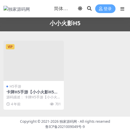
登录
小小火影H5
VIP
H5手游
卡牌H5手游【小小火影H5】
最新整理Win半手工服务端
源码描述： 卡牌H5手游【小小火影
+多区+跨服+授权物品后台
H5】最新整理Win半手工服务端+多
4 年前
701
区+跨服+...
Copyright © 2021-2026
独家源码网
- All rights reserved
鲁ICP备2021009049号-9