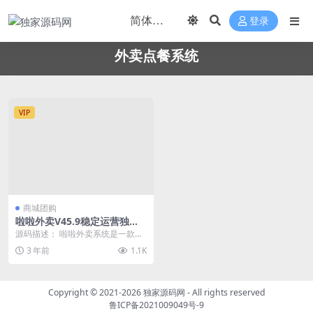
登录
外卖点餐系统
VIP
商城团购
啦啦外卖V45.9稳定运营独立
版+公众号+小程序前端 +APP
源码描述： 啦啦外卖系统是一款针
前端+新授权接口
对本地生活服务的外卖点餐系统，
3 年前
1.1K
支持单店版、多店版...
Copyright © 2021-2026
独家源码网
- All rights reserved
鲁ICP备2021009049号-9