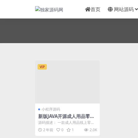
首页
网站源码
VIP
小程序源码
新版JAVA开源成人用品零售
商城APP源码 内含安卓IOS
源码描述： 一款成人用品线上零售
双端原生源码+小程序源码
商城JAVA源码，支持h5+安卓+ios
2 年前
0
1
2.0K
+微信小...