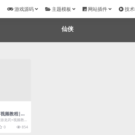
游戏源码
主题模板
网站插件
技术
仙侠
视频教程|WI
跨服BOSS+
手游龙武+视频教
+安卓苹果双端
区+跨服BOSS+G
0
854