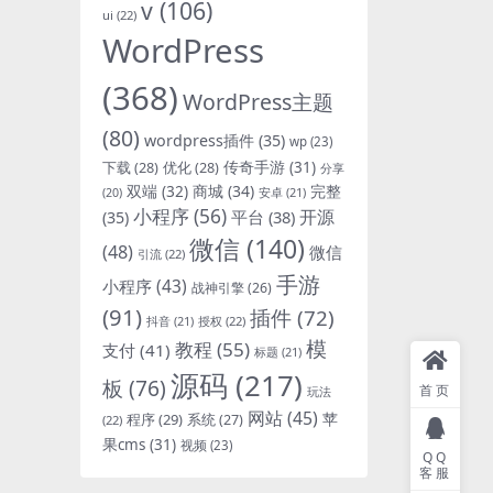
v
(106)
ui
(22)
WordPress
(368)
WordPress主题
(80)
wordpress插件
(35)
wp
(23)
下载
(28)
优化
(28)
传奇手游
(31)
分享
双端
(32)
商城
(34)
完整
安卓
(21)
(20)
小程序
(56)
开源
平台
(38)
(35)
微信
(140)
(48)
微信
引流
(22)
手游
小程序
(43)
战神引擎
(26)
(91)
插件
(72)
抖音
(21)
授权
(22)
模
教程
(55)
支付
(41)
标题
(21)
源码
(217)
板
(76)
首页
玩法
网站
(45)
程序
(29)
苹
系统
(27)
(22)
果cms
(31)
视频
(23)
QQ
客服