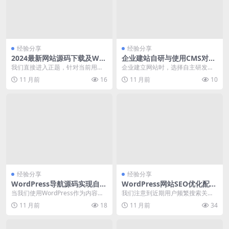
经验分享
经验分享
2024最新网站源码下载及Wor
企业建站自研与使用CMS对比
dPress安全加固配置
分析及选择策略
我们直接进入正题，针对当前用户
企业建立网站时，选择自主研发
最关心的“2024最新网站源码下载”
（自研）还是使用内容管理系统（C
11 月前
16
11 月前
10
这一热点，结合...
MS）是一个关键决策...
经验分享
经验分享
WordPress导航源码实现自定
WordPress网站SEO优化配置
义菜单并解决冲突问题
与常见问题排查
当我们使用WordPress作为内容管
我们注意到近期用户频繁搜索关于
理系统时，导航菜单的功能至关重
“WordPress网站SEO优化配置与常
11 月前
18
11 月前
34
要。通过Wo...
见问题排...