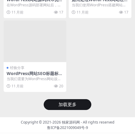
配置实现方法详解
友圈广告中自动跳转问题
在WordPress源码部署网站后，如
当我们使用WordPress搭建网站，
何进行SEO优化配置是一个常见的
并通过朋友圈广告引流时，常常会
11 月前
17
11 月前
17
技术问题。...
遇到用户点击...
经验分享
WordPress网站SEO标题标签
设置方法详解
当我们需要为WordPress网站设置S
EO标题标签时，如何正确操作是一
11 月前
20
个常见的...
加载更多
Copyright © 2021-2026
独家源码网
- All rights reserved
鲁ICP备2021009049号-9