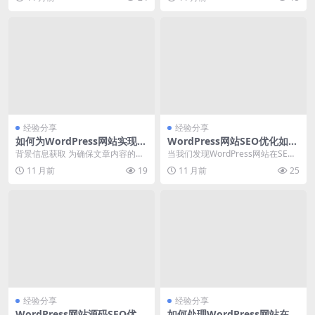
收益和用户...
...
经验分享
经验分享
如何为WordPress网站实现代
WordPress网站SEO优化如何
码加密与授权管理
解决404错误页面问题
背景信息获取 为确保文章内容的真
当我们发现WordPress网站在SEO
实性和权威性，我们通过联网搜索
优化过程中出现404错误页面，这
11 月前
19
11 月前
25
百度热搜、谷歌热搜...
通常意味...
经验分享
经验分享
WordPress网站源码SEO优化
如何处理WordPress网站在朋