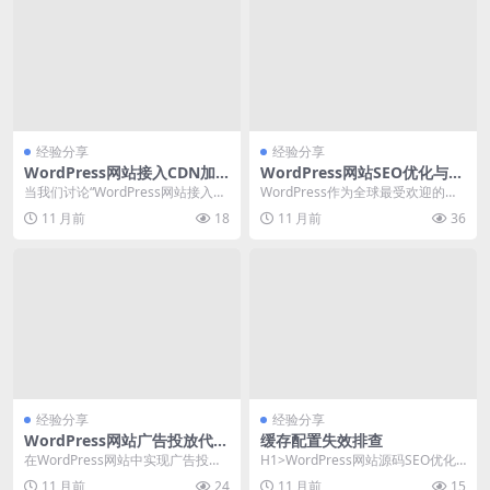
经验分享
经验分享
WordPress网站接入CDN加
WordPress网站SEO优化与百
速与DNS解析配置详解
度搜索引擎排名提升
当我们讨论“WordPress网站接入C
WordPress作为全球最受欢迎的内
DN加速与DNS解析配置”这一主题
容管理系统之一，其SEO优化能力
11 月前
18
11 月前
36
时，我...
备受关注。...
经验分享
经验分享
WordPress网站广告投放代码
缓存配置失效排查
实现与SEO优化配置
在WordPress网站中实现广告投放
H1>WordPress网站源码SEO优化
并进行SEO优化配置，是提升网站
导致网站访问速度下降排查与解决
11 月前
24
11 月前
15