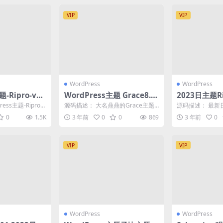
VIP
VIP
WordPress
WordPress
题-Ripro-v5
WordPress主题 Grace8.2
2023日主题R
主题模版
主题去授权去后门版
正源码+美化
ess主题-Ripro-v
源码描述： 大名鼎鼎的Grace主题
源码描述： 最新日主
模版 内...
8.0去授权去后门，需要的可以试
级修正源码+美
0
1.5K
3 年前
0
0
869
3 年前
0
用。Grac...
分享的是...
VIP
VIP
WordPress
WordPress