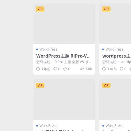
VIP
VIP
WordPress
WordPress
WordPress主题 RiPro-V5
wordpress主
激活版V7.1.3 RiPro-V5开心
6.4开心版日
源码描述： RiPro 主题 全新 V5 版
源码描述： wordpr
版
本，是一个优秀且功能强大、速度
5 6.4开心版日主题
3 年前
0
0
3.0K
3 年前
0
极快，...
VIP
VIP
WordPress
WordPress