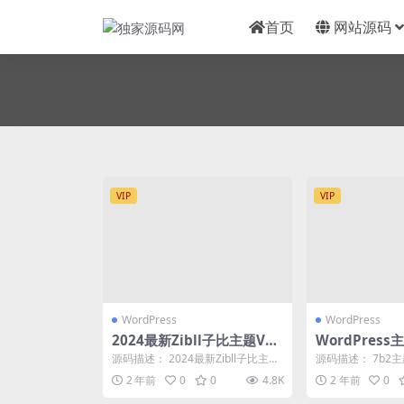
首页
网站源码
VIP
VIP
WordPress
WordPress
2024最新Zibll子比主题V7.
WordPress
7版本完美破解授权可用（含
RO最新版5.4
源码描述： 2024最新Zibll子比主题
源码描述： 7b2主题 
教程）
V7.7版本完美破解授权可用（含教
新免授权版不再需要改
2 年前
0
0
4.8K
2 年前
0
程）...