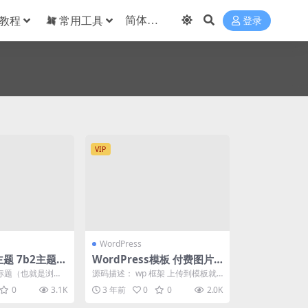
教程
常用工具
登录
VIP
WordPress
主题 7b2主题P
WordPress模板 付费图片
2.0开心版+去授
系统可用于个人写真站等等
标题（也就是浏览
源码描述： wp 框架 上传到模板就
的标题）标题连接
可以 拿别人写真收费贩卖属违法行
0
3.1K
3 年前
0
0
2.0K
...
为！ 本站只...