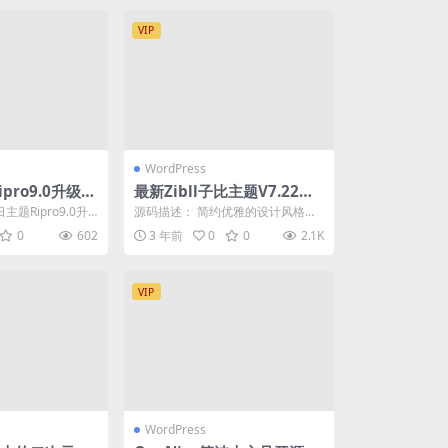
VIP
WordPress
ipro9.0升级修
最新Zibll子比主题V7.22版
包和插件
本源码完美免受权版 +附带
题Ripro9.0升
源码描述： 简约优雅的设计风格、
教程
化包和插件，我现在
模块化组件、商城支付系统，全面
0
602
3 年前
0
0
2.1K
的前端功能、深度S...
VIP
WordPress