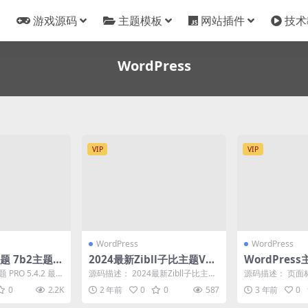
游戏源码
主题模板
网站插件
技术
WordPress
VIP
VIP
WordPress
WordPress
主题 7b2主题P
2024最新Zibll子比主题V7.
WordPress
.2免授权版
6版本源码 开心版
RO最新版5.
PRO 5.4.2 最
源码描述： 2024最新Zibll子比主题
源码描述： 页面
权教程
hosts，和...
V7.6版本源码 开心版 | Word...
器选项卡中显示
0
2.2K
2 年前
0
0
587
3 年前
0
符可以选择是否保留