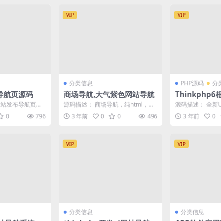
VIP
VIP
分类信息
PHP源码
分
导航页源码
商场导航,大气紫色网站导航
Thinkphp
网址导航系统
网站发布导航页源
源码描述： 商场导航，纯html，上
源码描述： 全新U
导航页面 相关信息
传虚拟主机或服务器即可使用，自
统源码，基于thi
0
796
3 年前
0
0
496
3 年前
0
己替换里面的图...
A...
VIP
VIP
分类信息
分类信息