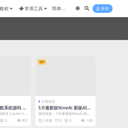
教程
常用工具
登录
VIP
分类信息
航系统源码 |
5月最新版NineAi 新版AI系
统网站源码
页 (LyLme Spa
源码描述： 5月最新版NineAi 新版A
洁高效无广告的上网
I系统网站源码， Nine AI.Ch...
0
857
2 年前
0
0
1.0K