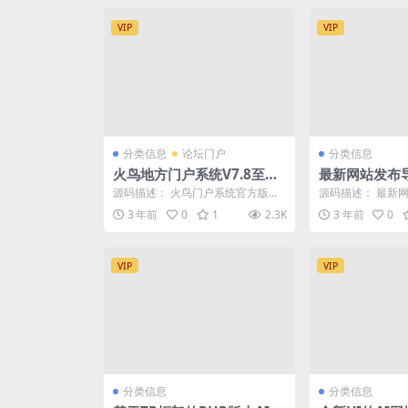
VIP
VIP
分类信息
论坛门户
分类信息
火鸟地方门户系统V7.8至尊
最新网站发布
版免授权+小程序前端+安卓
源码描述： 火鸟门户系统官方版是
源码描述： 最新
+IOSAPP源码（稳定版）
一款专业强大的区域互联网运营平
码 适合做自己的
3 年前
0
1
2.3K
3 年前
0
台的成品建站系统。...
修改index...
VIP
VIP
分类信息
分类信息