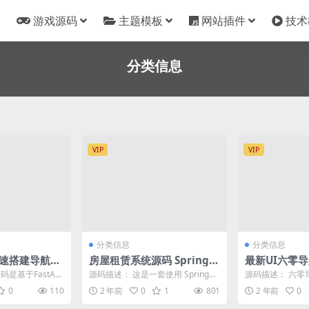
游戏源码
主题模板
网站插件
技术
分类信息
VIP
VIP
分类信息
分类信息
n快速搭建导航站
房屋租赁系统源码 SpringB
最新UI六零导
点系统
oot + Vue 实现全功能解析
多模版全开源
是基于FastAd
源码描述： 这是一套使用 SpringBo
源码描述： 六零导航
，不仅可以快速搭建
ot 与 Vue 开发的房屋租赁系统源...
ge) 致力于简
0
110
2 年前
0
1
801
2 年前
0
导...