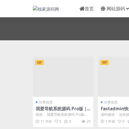
首页
网站源码
VIP
VIP
分类信息
分类信息
我爱导航系统源码 Pro版 |
Fastadmi
网址导航系统 二次开发美化
和API接口站
描述： 我爱导航系统源码 Pro版
源码描述： 这份源码
| 网址导航系统 二次开发美化 基于
min框架制作的
11 月前
0
0
25
1 年前
0
Sit...
漂亮的导...