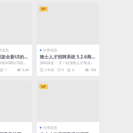
VIP
类信息
分类信息
6框架全新UI的AI
骑士人才招聘系统 5.2.6商业
源码
版带全部26个插件 可封装a
I的AI网址导航系
源码描述： 又一款顶级人才商业系
pp带全部运营和开发手册
nkphp6框架开发的
统源码，可以在线升级，带全部26
1
3.4K
3 年前
0
0
788
个商业插件，至此...
VIP
分类信息