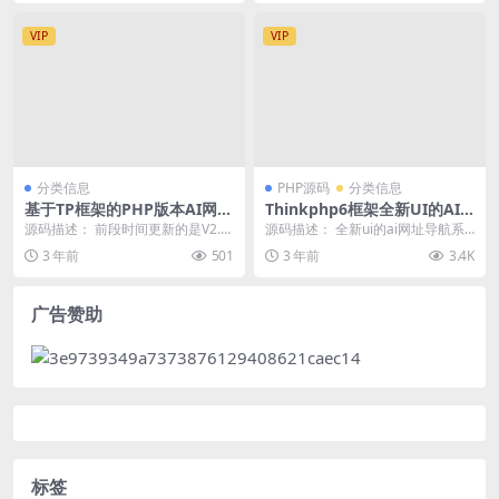
VIP
VIP
分类信息
PHP源码
分类信息
基于TP框架的PHP版本AI网址
Thinkphp6框架全新UI的AI
导航源码V6.0
网址导航系统源码
源码描述： 前段时间更新的是V2.0
源码描述： 全新ui的ai网址导航系
版本，现在是V6.0 使用Thinkphp
统源码，基于thinkphp6框架开发的
3 年前
501
3 年前
3.4K
6...
A...
广告赞助
标签