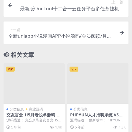
上一篇
最新版OneTool十二合一云任务平台多任务挂机平
台系统源码
下一篇
全新uniapp小说漫画APP小说源码/会员阅读/月票
功能
相关文章
VIP
VIP
分类信息
商业源码
分类信息
交友盲盒_H5月老脱单源码_免
PHPYUN人才招聘系统 V5.1.
公众号_修复了图片上传_修复
5Beta_授权版
源码描述： 免公众号交友盲盒H5月
源码描述： 更新版本：PHPYUN人
纸条审核_全新完美运营版本
老脱单一元交友匹配系统源码修复
才招聘系统 v5.1.5Beta 更新日
5 年前
1.4K
5 年前
1.3K
上传图片+纸条审...
期：...