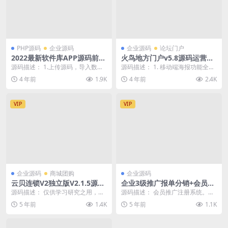
PHP源码
企业源码
企业源码
论坛门户
2022最新软件库APP源码前端
火鸟地方门户v5.8源码运营版
后端整套独立后台
带圈子动态+加即时通讯
源码描述： 1.上传源码，导入数据
源码描述： 1. 移动端海报功能全新
库，配置数据库地址core/config.p
升级； 涉及到的16个模块共43个页
4 年前
1.9K
4 年前
2.4K
h...
面需要重...
VIP
VIP
企业源码
商城团购
企业源码
云贝连锁V2独立版V2.1.5源
企业3级推广报单分销+会员注
码-优化扫码登陆流程
册管理系统
源码描述： 仅供学习研究之用，请
源码描述： 会员推广注册系统。支
勿商用，商用请支持正版， 云贝连
持多级，带商城。手机自动适配。
5 年前
1.4K
5 年前
1.1K
锁V2独立版V2...
可自定义添加会员...