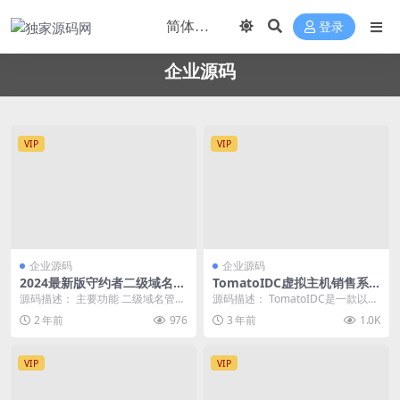
登录
企业源码
VIP
VIP
企业源码
企业源码
2024最新版守约者二级域名分
TomatoIDC虚拟主机销售系
发系统
统源码具备易于扩展的插件系
源码描述： 主要功能 二级域名管
源码描述： TomatoIDC是一款以G
统
理：我们的系统提供全面的二级域
PL3.0协议开源虚拟主机销售系统，
2 年前
976
3 年前
1.0K
名管理服务，让您轻...
具...
VIP
VIP