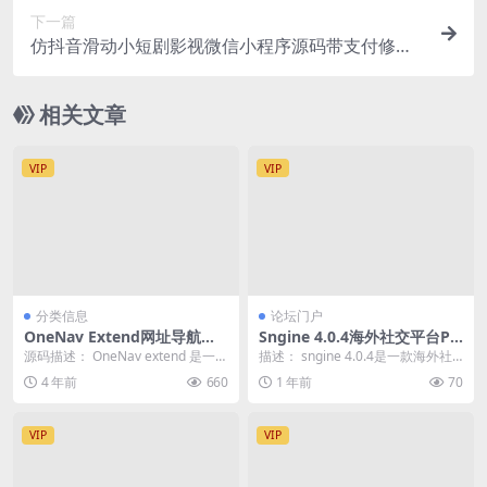
下一篇
仿抖音滑动小短剧影视微信小程序源码带支付修复
版,前端开源原生支持多端
相关文章
VIP
VIP
分类信息
论坛门户
OneNav Extend网址导航书
Sngine 4.0.4海外社交平台PH
签系统源码魔改版
P源码 – 多语言支持短视频和
源码描述： OneNav extend 是一款
描述： sngine 4.0.4是一款海外社
博客订阅
开源免费的书签（导航）管理程
交平台的PHP源码，包括多语言支
4 年前
660
1 年前
70
序，使...
持、...
VIP
VIP