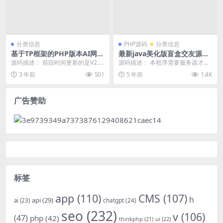
分类信息
PHP源码
分类信息
基于TP框架的PHP版本AI网址
最新java美化版盲盒交友源码
导航源码V6.0
3.2无授权/自定义支付接口/优
源码描述： 前段时间更新的是V2.0
源码描述： 本程序需要服务器才能
化全站ui显示/搭建视频教程
版本，现在是V6.0 使用Thinkphp
搭建，普通主机无法搭建 0.自定义
3 年前
501
5 年前
1.4K
6...
支付接口 1....
广告赞助
标签
app
(110)
CMS
(107)
h
api
(29)
chatgpt
(24)
ai
(23)
seo
(232)
v
(106)
(47)
php
(42)
thinkphp
(21)
ui
(22)