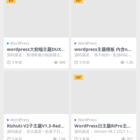
VIP
VIP
WordPress
WordPress
wordpress大前端主题DUX7.
wordpress主题模板 内含ne
3免授权无限版
wzhan2.60无授权版本 仿下
源码描述： 新增客服功能跟随主题
源码描述： 很不错的一套源码站源
载吧全开源无加密
风格一键换色并优化展示细节 新增
码，有需要的自行下载研究吧。压
5 年前
696
5 年前
1.3K
新用户注册邮箱后...
缩包里面有安装说明...
VIP
WordPress
WordPress
Rizhuti-V2子主题V1.3-Reds
WordPress日主题RiPro主题
[赤]主题|公益开源免费使用!
v8.7修复明文免授权完整版
源码描述： 赤主题是一款基于日主
源码描述： Version V8.7 2021-1-1
（持续更新）
题系列旗下Rizhuti-v2主题所开发的
2 修复因后台商城统计cs...
5 年前
1.9K
5 年前
972