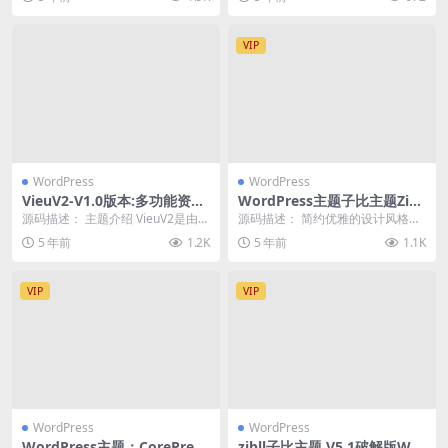
一款子...
VIP
WordPress
WordPress
VieuV2-V1.0版本:多功能资讯
WordPress主题子比主题Zibll
类WordPress主题
v5.6破解免授权
源码描述： 主题介绍 VieuV2是由源
源码描述： 简约优雅的设计风格、
分享更新优化的一款轻量级个人博
模块化组件、商城支付系统，全面
5 年前
1.2K
5 年前
1.1K
客主题!专...
的前端功能、深度S...
VIP
VIP
WordPress
WordPress
WordPress主题：CorePress
zibll子比主题 V5.1破解版Wor