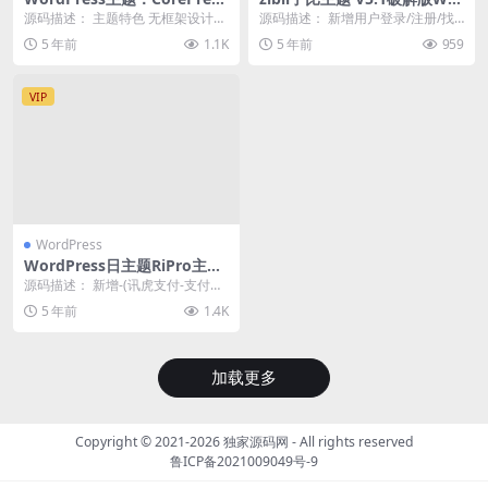
v2.6 果核剥壳站长开发
dPress主题+新增阿里云短信/
源码描述： 主题特色 无框架设计
源码描述： 新增用户登录/注册/找
腾讯云/短信宝/风吹雨短信接
主题无前端界面库框架，加载更迅
回密码页面及多项对应设置(自动生
5 年前
1.1K
5 年前
959
口
速。 响应式设计...
成无需设置) ...
VIP
WordPress
WordPress日主题RiPro主题
v8.6破解版（完美无错版）
源码描述： 新增-(讯虎支付-支付
宝),支持PC端扫码,手机浏览器内唤
5 年前
1.4K
醒支付宝A...
加载更多
Copyright © 2021-2026
独家源码网
- All rights reserved
鲁ICP备2021009049号-9