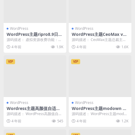
WordPress
WordPress
WordPress主题ripro8.9日主
WordPress主题CeoMax v3.
题最新破解版(2022.1.25)
9.1 总裁主题破解版
源码描述： 虚拟资源收费功能：支
源码描述： CeoMax主题总裁主题
持付费资源下载、支持付费资源查
功能挺多的，支持多种多样的文
4 年前
1.9K
4 年前
1.6K
看 支持多种充值消...
章、页面样式，既...
VIP
VIP
WordPress
WordPress
Wordress主题高颜值自适应
WordPress主题modown v
博客Puock主题
8.12最新原版
源码描述： WordPress高颜值自适
源码描述： WordPress主题modo
应博客主题Puock 支持白天与黑夜
wn v8.11最新原版，目前暂时没
4 年前
545
4 年前
1.2K
模式...
有...