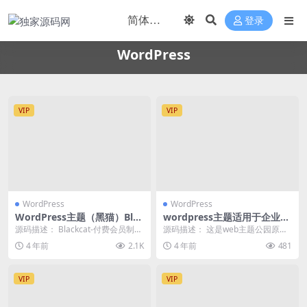
登录
WordPress
VIP
VIP
WordPress
WordPress
WordPress主题（黑猫）Blac
wordpress主题适用于企业医
kcat付费会员制资源站
美婚庆摄影photopark-free
源码描述： Blackcat-付费会员制W
源码描述： 这是web主题公园原创
主题
ordPress资源站主题，该主题是
分享的一款婚庆摄影wordpress主
4 年前
2.1K
4 年前
481
基...
题，版权...
VIP
VIP