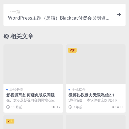
下一篇
WordPress主题（黑猫）Blackcat付费会员制资源
站
相关文章
VIP
经验分享
手机软件
影视源码如何避免版权问题
微博协议暴力无限私信2.1
在开发涉及影视内容的网站或应用
源码描述： 本软件引流仅供分享揭
时，使用源码是常见的做法。然
秘 完全免费,禁止倒卖 请勿用于非
11 月前
17
3 年前
400
而，未经授权使用影视源...
法操作,一切后...
VIP