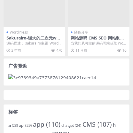
WordPress
经验分享
Sakurairo-强大的二次元wor
网站源码 CMS SEO 网站制作
dpress主题
如何解决 WordPress 安装后
源码描述： sakurairo主题_WordPr
当我们从可靠的源码网站获取 Wor
无法访问的常见问题
ess二次元动漫主题，一个多彩，...
dPress 源码并进行 CMS 网站制作
3 年前
470
11 月前
16
时，...
广告赞助
标签
app
(110)
CMS
(107)
h
api
(29)
chatgpt
(24)
ai
(23)