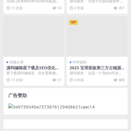
突解决与性能优化配置实践
购/计划任务/带前端uniapp源
当我们部署WordPress时间盘源码
源码描述： 台股平台源码新股申购/
码
到生产环境时，可能会遇到多种冲
折扣申购/计划任务/带前端uniapp
11 月前
19
2 年前
357
突问题，例如...
源码 简...
VIP
经验分享
PHP源码
源码编辑器下载及SEO优化配
2023 宝塔面板第三方云端源
置详解
码1.9版本
要下载源码编辑器，首先需要确定
源码描述： 这是一个用php开发的
具体需求。例如，如果需要一款支
宝塔面板第三方云端站点程序。 你
11 月前
21
3 年前
689
持Git版本控制的编...
可以使用此程序...
广告赞助