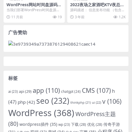
WordPress网站时间盘源码冲
2022夜场之家酒吧KTV夜总会
突解决与性能优化配置实践
招聘广告行业信息发布网站源
当我们部署WordPress时间盘源码
源码描述： 信息发布功能 （包含会
码/分类信息门户系统
到生产环境时，可能会遇到多种冲
员发布+信息审核+信息置顶+刷新
11 月前
19
3 年前
1.2K
突问题，例如...
+套红+加粗+...
广告赞助
标签
app
(110)
CMS
(107)
h
api
(29)
chatgpt
(24)
ai
(23)
seo
(232)
v
(106)
(47)
php
(42)
thinkphp
(21)
ui
(22)
WordPress
(368)
WordPress主题
(80)
wordpress插件
(35)
下载
(28)
优化
(28)
传奇手游
wp
(23)
小程序
(56)
双端
(32)
商城
(34)
完整
(35)
(31)