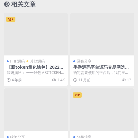
相关文章
VIP
PHP源码
其他源码
经验分享
【新token量化钱包】2022更
手游源码平台源码交易网选择
新量化/多币种推荐奖励理财源
与使用指南
源码描述： 一一钱包 ABCTCKEN是
确定需要使用的平台后，我们应关
码区块/矿机/新token钱包源
一款新兴的区块值数字资产线包,应
注其提供的源码质量和交易流程的
4 年前
1.4K
11 月前
12
码带安装视频教程
用在移动...
规范性。以下为相关平...
VIP
经验分享
分类信息