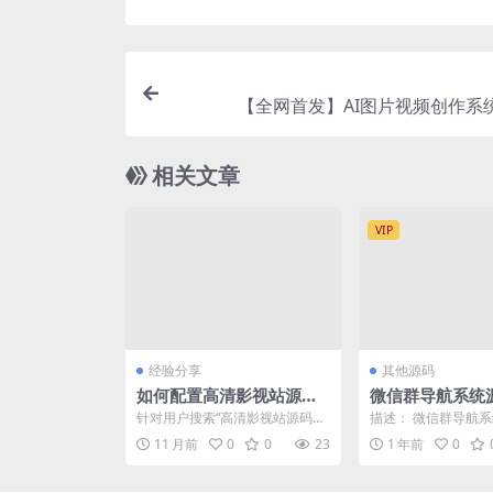
【全网首发】AI图片视频创作系统
相关文章
VIP
经验分享
其他源码
如何配置高清影视站源码
微信群导航系统源
带后台以实现流畅播放与
新版 全开源 带后
针对用户搜索“高清影视站源码带
描述： 微信群导航系
安全访问
获客神器
后台如何配置”，本文将基于官方
更新版 全开源 带后
11 月前
0
0
23
1 年前
0
文档和主流技术社区共...
神器 带API ...