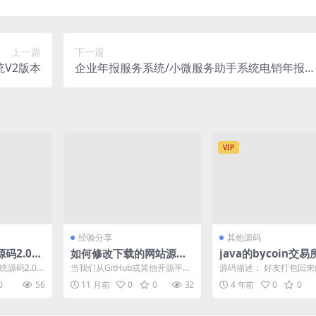
上一篇
下一篇
V2版本
企业年报服务系统/小微服务助手系统电销年报系
统企业年审企业申请管理
VIP
经验分享
其他源码
码2.0更
如何修改下载的网站源码
java的bycoin交
台 精准
来搭建自己的网站：基于
码/服务器打包
统源码2.0
当我们从GitHub或其他开源平台
源码描述： 好友打包回
WordPress源码的定制化
台 精准获客
下载到一套网站源码，例如常见
是打的比较乱，这个程序
0
56
11 月前
0
0
32
4 年前
0
0
的WordPres...
乱。java的，是编译...
实践