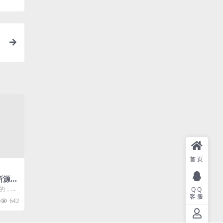
首页
易所源
来的，但
QQ
客服
写的更
642