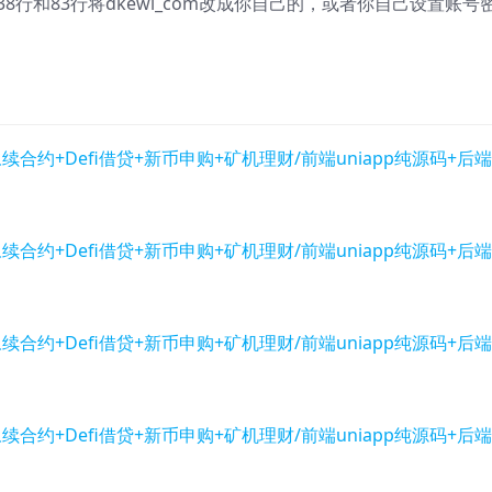
 里面第38行和83行将dkewl_com改成你自己的，或者你自己设置账号