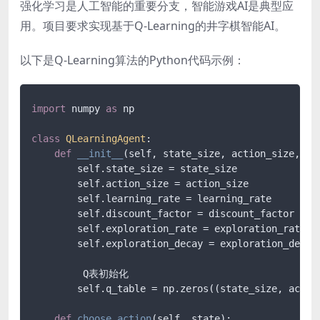
强化学习是人工智能的重要分支，智能游戏AI是典型应
用。项目要求实现基于Q-Learning的井字棋智能AI。
以下是Q-Learning算法的Python代码示例：
import
 numpy 
as
 np

class
QLearningAgent
:

def
__init__
(
self, state_size, action_size, le
        self.state_size = state_size

        self.action_size = action_size

        self.learning_rate = learning_rate

        self.discount_factor = discount_factor

        self.exploration_rate = exploration_rate

        self.exploration_decay = exploration_decay

         Q表初始化

        self.q_table = np.zeros((state_size, action
def
choose_action
(
self, state
):
