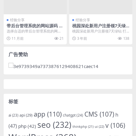
经验分享
经验分享
带后台管理系统的网站源码 功
桃园深处新用户注册领7天绿
能完整性 常见需求 解决方案
钻
选择合适的带后台管理系统的网站
桃园深处新用户注册领7天绿钻 打
源码是构建高效网站的关键。以下
开地址跳转到QQ音乐APP->下载注
11 月前
21
3 年前
138
针对常见需求提供解决...
册游戏...
广告赞助
标签
app
(110)
CMS
(107)
h
api
(29)
chatgpt
(24)
ai
(23)
seo
(232)
v
(106)
(47)
php
(42)
thinkphp
(21)
ui
(22)