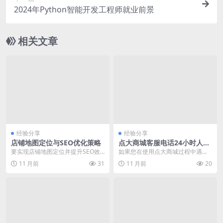
2024年Python智能开发工程师就业前景
相关文章
经验分享
经验分享
店铺地图定位与SEO优化策略
点大商城客服电话24小时人工
服务问题解决方法
要实现店铺地图定位并提升SEO效
如果您在使用点大商城过程中遇到
果，首先需要确保地图在网站中的
问题，需要联系客服电话24小时人
11 月前
31
11 月前
20
正确嵌入和标记。以...
工服务，以下是一些...