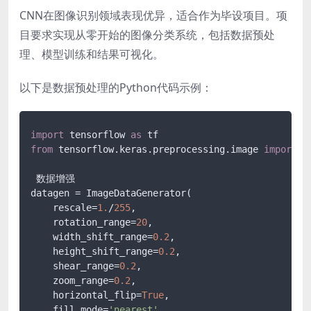
CNN在图像识别领域表现优异，适合作为毕设项目。项
目要求实现从零开始的图像分类系统，包括数据预处
理、模型训练和结果可视化。
以下是数据预处理的Python代码示例：
import
 tensorflow 
as
from
 tensorflow.keras.preprocessing.image 
import
 I
 数据增强

datagen = ImageDataGenerator(

    rescale=
1.
/
255
,

    rotation_range=
20
,

    width_shift_range=
0.2
,

    height_shift_range=
0.2
,

    shear_range=
0.2
,

    zoom_range=
0.2
,

    horizontal_flip=
True
,

    fill_mode=
'nearest'