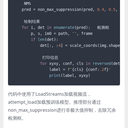
     NMS

    pred = non_max_suppression(pred, 
0.4
, 
0.5
, cla
     绘制结果

for
 i, det 
in
enumerate
(pred):   检测框

        p, s, im0 = path, 
''
, frame

if
len
(det):

            det[:, :
4
] = scale_coords(img.shape[
2
:
             打印信息

for
 xyxy, conf, cls 
in
reversed
(det):

                label = 
f'
{cls}
{conf:
.2
f}
'
print
代码中使用了LoadStreams加载视频流，
attempt_load加载预训练模型。推理部分通过
non_max_suppression进行非极大值抑制，去除冗余
检测框。