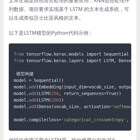
文本生成是自然语言处理的重要应用，RNN适合处理序
列数据。项目要求实现基于 LSTM 的文本生成系统，可
以生成类似莎士比亚风格的文本。
以下是LSTM模型的Python代码示例：
from
from
 tensorflow.keras.layers import LSTM, Dense, Em
 模型构建

model = Sequential()

model.
add
(Embedding(input_dim=vocab_size, output_d
model.
add
(LSTM(
256
, return_sequences=True))

model.
add
(LSTM(
256
))

model.
add
(Dense(vocab_size, activation=
'softmax'
))

model.compile(loss=
'categorical_crossentropy'
, opt
代码中使用了两个LSTM层，输出维度分别为256。