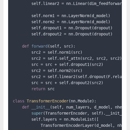
        self.linear2 = nn.Linear(dim_feedforward, d
        self.norm1 = nn.LayerNorm(d_model)

        self.norm2 = nn.LayerNorm(d_model)

        self.dropout1 = nn.Dropout(dropout)

        self.dropout2 = nn.Dropout(dropout)

def
forward
(
self, src
):

        src2 = self.norm1(src)

        src2 = self.self_attn(src2, src2, src2)[
0
]

        src = src + self.dropout1(src2)

        src2 = self.norm2(src)

        src2 = self.linear2(self.dropout(F.relu(sel
        src = src + self.dropout2(src2)

return
 src

class
TransformerEncoder
(nn.Module):

def
__init__
(
self, num_layers, d_model, nhead,
super
(TransformerEncoder, self).__init__()

        self.layers = nn.ModuleList([

            TransformerEncoderLayer(d_model, nhead,