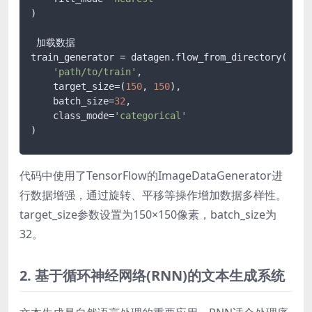
)

 加载数据

train_generator = datagen.flow_from_directory(

'path/to/train'
,

    target_size=(
150
, 
150
),

    batch_size=
32
,

    class_mode=
'categorical'
)
代码中使用了TensorFlow的ImageDataGenerator进
行数据增强，通过旋转、平移等操作增加数据多样性。
target_size参数设置为150×150像素，batch_size为
32。
2. 基于循环神经网络(RNN)的文本生成系统