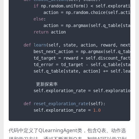
if
 np.random.uniform() < self.exploration_r
            action = np.random.choice(self.action_s
else
:

            action = np.argmax(self.q_table[state, 
return
 action

def
learn
(
self, state, action, reward, next_st
        best_next_action = np.argmax(self.q_table[n
        td_target = reward + self.discount_factor  
        td_error = td_target - self.q_table[state, 
        self.q_table[state, action] += self.learnin
         更新探索率

        self.exploration_rate = self.exploration_de
def
reset_exploration_rate
(
self
):

        self.exploration_rate = 
1.0
代码中定义了QLearningAgent类，包含Q表、动作选
择和学习方法。通过不断更新Q表，智能AI可以学习到