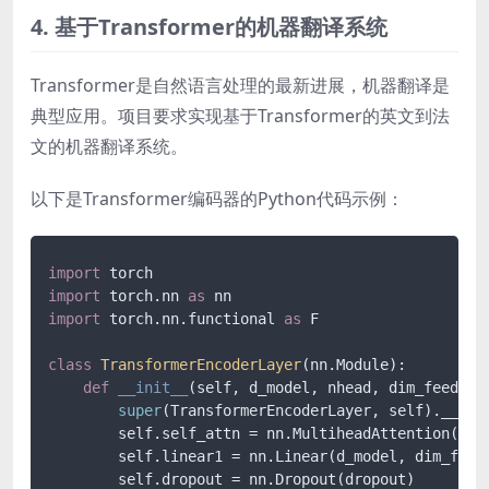
4. 基于Transformer的机器翻译系统
Transformer是自然语言处理的最新进展，机器翻译是
典型应用。项目要求实现基于Transformer的英文到法
文的机器翻译系统。
以下是Transformer编码器的Python代码示例：
import
import
 torch.nn 
as
import
 torch.nn.functional 
as
 F

class
TransformerEncoderLayer
(nn.Module):

def
__init__
(
self, d_model, nhead, dim_feedfor
super
(TransformerEncoderLayer, self).__init
        self.self_attn = nn.MultiheadAttention(d_mo
        self.linear1 = nn.Linear(d_model, dim_feedf
        self.dropout = nn.Dropout(dropout)
