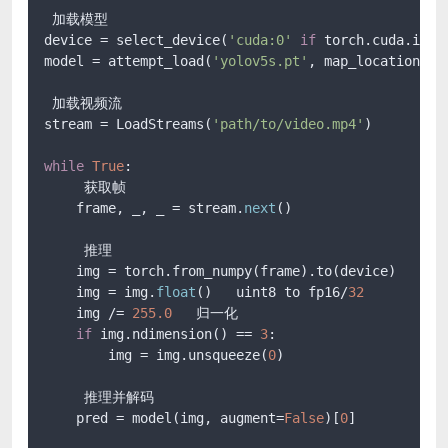
 加载模型

device = select_device(
'cuda:0'
if
 torch.cuda.is_a
model = attempt_load(
'yolov5s.pt'
, map_location=
 加载视频流

stream = LoadStreams(
'path/to/video.mp4'
)

while
True
:

     获取帧

    frame, _, _ = stream.
next
()

     推理

    img = torch.from_numpy(frame).to(device)

    img = img.
float
()   uint8 to fp16/
32
    img /= 
255.0
   归一化

if
 img.ndimension() == 
3
:

        img = img.unsqueeze(
0
)

     推理并解码

    pred = model(img, augment=
False
)[
0
]
