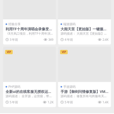
经验分享
端游源码
利用TF十周年演唱会录像变现
大闹天宫【更始版】一键服务
+录像，日入1000+，简单无脑
端+运营后台+充值功能站+GM
《8月风口项目，利用TF十周年演唱
源码描述： 大闹天宫【更始版】一
操作
模式+微端+配置解包打包工具
会录像变现，简单无脑操作》，TF
键服务端+运营后台+充值功能站+G
3 年前
349
4 年前
2.4K
+视频教程
BOYS十周年...
M模式+微端+...
VIP
VIP
PHP源码
手游源码
全新ui的在线客服无授权运营
手游【御剑问情修复版】VM
级+视频教程
一键端+授权后台+视频教程附
源码描述： 全开源，运营级，带非
源码描述： 修复所有与跨服有关内
带外网教程
常完整的文本、视频教程，萌新也
容 跨服BOSS 跨服六界活动 跨服挖
5 年前
1.2K
5 年前
1.4K
可以部署属于自己的...
矿等等所有...