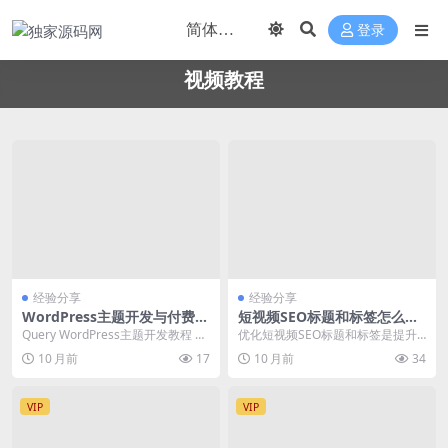
登录
视频教程
经验分享
经验分享
WordPress主题开发与付费主
短视频SEO标题和标签怎么优
题之间的关系
化
Query WordPress主题开发教程 如
优化短视频SEO标题和标签是提升
何开发付费Wordpress主题 ...
内容曝光和用户触达的关键环节。
10 月前
17
10 月前
34
以下是基于当前技术...
VIP
VIP