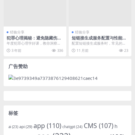
经验分享
经验分享
犯罪心理揭秘：避免隐藏伤
短链接生成服务配置与性能优
害，学会自我保护（玩转FBI
化实战
年度犯罪心理学好课，教你洞察罪
配置短链接生成服务时，常见的错
推理，掌握瞬间识人术）音频
犯心理，掌握N个场景自我防身
误包括配置文件格式错误导致服务
3 年前
336
11 月前
23
合集
术！ 杭州保姆纵火案、...
启动失败，以及缓存未...
广告赞助
标签
app
(110)
CMS
(107)
h
api
(29)
chatgpt
(24)
ai
(23)