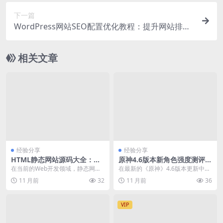
下一篇
WordPress网站SEO配置优化教程：提升网站排名
与流量获取
相关文章
经验分享
经验分享
HTML静态网站源码大全：基
原神4.6版本新角色强度测评及
于特定类型的源码集合下载与
实战应用分析
在当前的Web开发领域，静态网站
在最新的《原神》4.6版本更新中，
使用详解
源码因其简单、快速部署和良好的s
玩家们对于新角色的强度和实战表
11 月前
32
11 月前
36
eo表现而备受青...
现充满了期待。本...
VIP