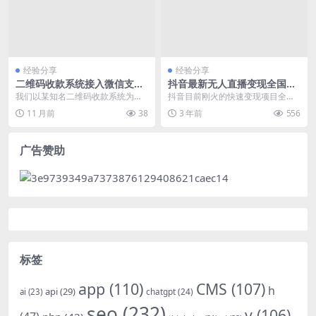
经验分享
经验分享
二维码收款系统接入微信支付
抖音最新无人直播变现全国重
API配置详解及常见问题排查
名查询项目，轻松日赚几百+
我们以某知名二维码收款系统为
抖音目前刚火的快速变现项目全国
【查询脚本+详细教程】
例，详细说明其接入微信支付api的
重名查询 开播需求 一部直播手机一
11 月前
38
3 年前
556
配置流程，并针对开...
台电脑配置不限越...
广告赞助
标签
app
(110)
CMS
(107)
h
api
(29)
chatgpt
(24)
ai
(23)
seo
(232)
v
(106)