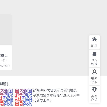
首页
友圈秒
测，朋友
QQ
客服
on开
603
用户
中心
系我们
如有BUG或建议可与我们在线
联系或登录本站账号进入个人中
会员
介绍
心提交工单。