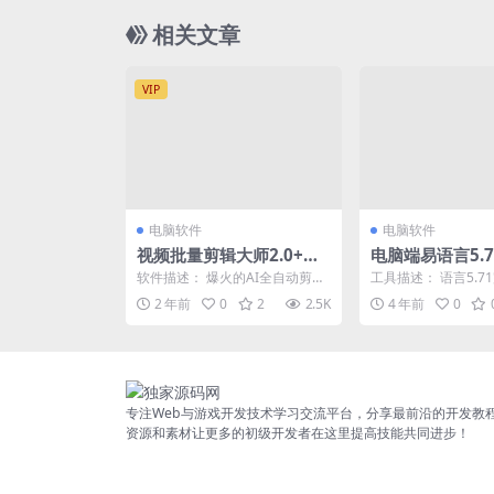
相关文章
VIP
电脑软件
电脑软件
视频批量剪辑大师2.0+MV
电脑端易语言5.
视频自动剪辑大师(终结版)
软件描述： 爆火的AI全自动剪辑
工具描述： 语言5.7
（AI全自动剪辑批量混剪
批量剪辑去重混剪软件视频批量
工具截图：
2 年前
0
2
2.5K
4 年前
0
剪辑大师版本2.0，...
视频剪辑大师）
专注Web与游戏开发技术学习交流平台，分享最前沿的开发教
资源和素材让更多的初级开发者在这里提高技能共同进步！