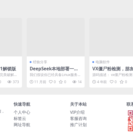
经验分享
电脑软件
71解锁版
DeepSeek本地部署一键
VX僵尸粉检测，朋
安装教程及常见问题解决
赞
1完美破解版
我们假设你已经具备Linux服务器
源码描述： vx僵尸粉检
的基本操作能力，并且服务器环
圈秒赞 本软件采用electr
0
373
11 月前
0
0
14
4 年前
0
0
境满足DeepSe...
发，功能就不...
快速导航
关于本站
联
程，
个人中心
VIP介绍
标签云
客服咨询
网址导航
推广计划