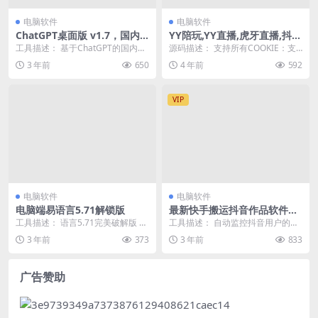
电脑软件
电脑软件
ChatGPT桌面版 v1.7，国内
YY陪玩,YY直播,虎牙直播,抖音
直接使用版
直播,支付CK参数获取器
工具描述： 基于ChatGPT的国内直
源码描述： 支持所有COOKIE：支
接使用桌面版软件，可以设置自己
付 演示截图：
3 年前
650
4 年前
592
的专属角色，...
VIP
电脑软件
电脑软件
电脑端易语言5.71解锁版
最新快手搬运抖音作品软件，
实时监控一键搬运轻松原创
工具描述： 语言5.71完美破解版 工
工具描述： 自动监控抖音用户的作
【软件+详细教程】
具截图：
品，如果这个用户在抖音上发布了
3 年前
373
3 年前
833
新作品，咱们的软件...
广告赞助