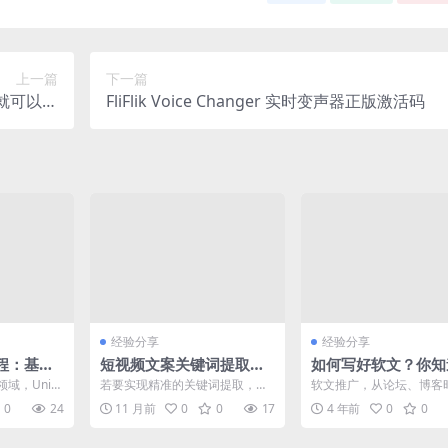
上一篇
下一篇
就可以轻
FliFlik Voice Changer 实时变声器正版激活码
赚100+
经验分享
经验分享
教程：基于
短视频文案关键词提取工
如何写好软文？你知
构建跨平台应
具推荐最佳实践
文写作有哪些步骤吗
域，Uni-a
若要实现精准的关键词提取，推
软文推广，从论坛、博客
践
，多端发布”
荐使用如gemini、文言一心等先
自媒体时代(公众号、搜
0
24
11 月前
0
0
17
4 年前
0
0
进工具，它们能高效...
条号、百家号等)，一直...