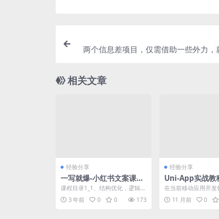
两个信息差项目，仅需借助一些外力，
松实现日
相关文章
经验分享
经验分享
一写就爆-小红书文案课：
Uni-App实战
带你玩转小红书爆文写作
Vue3与Vite
课程目录1_1、结构优化，逻辑清
在当前移动应用开发领
用及性能优化实
晰.mp4 1.1、先导课：选题的重
pp凭借其“一套代码
3 年前
0
0
173
11 月前
0
要性.mp4...
的优势，成为众...