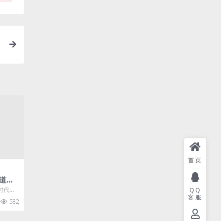
首页
道软
？
时代到
QQ
客服
狐号、头
582