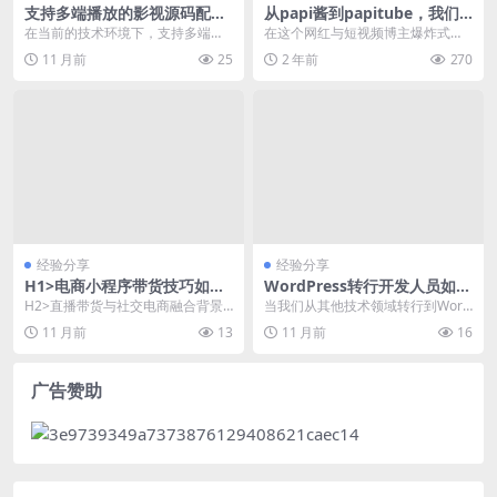
支持多端播放的影视源码配置
从papi酱到papitube，我们
与问题排查
可以从这位初代网红身上学到
在当前的技术环境下，支持多端播
在这个网红与短视频博主爆炸式迸
什么？
放的影视源码成为了许多开发者关
发的时代，这句口头禅很多人应该
11 月前
25
2 年前
270
注的热点。本文将围绕...
不陌生。因为作为短视...
经验分享
经验分享
H1>电商小程序带货技巧如何
WordPress转行开发人员如何
实现高效直播带货与社交电商
解决常见白屏错误
H2>直播带货与社交电商融合背景
当我们从其他技术领域转行到Word
转化
下的核心需求分析 H3>当前用户搜
Press开发时，可能会遇到各种棘手
11 月前
13
11 月前
16
索...
的问题。其...
广告赞助