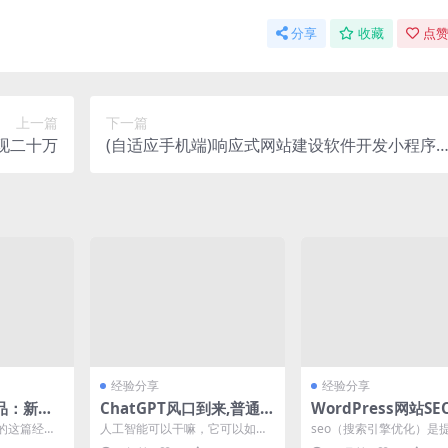
分享
收藏
点赞
上一篇
下一篇
现二十万
(自适应手机端)响应式网站建设软件开发小程序
开发类网站pbootcms模板
经验分享
经验分享
品：新手
ChatGPT风口到来,普通人
WordPress网站S
权、违规
也能抓住机会
设置与常见问题解决
的这篇经验
人工智能可以干嘛，它可以如真
seo（搜索引擎优化）是提
选品方面的
实的人一样，与别人聊天，写文
dPress网站在搜索引擎