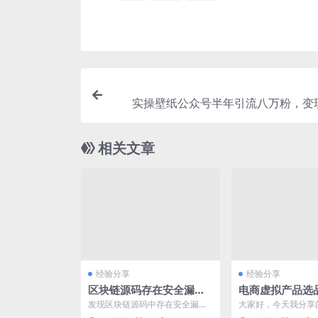
实操壁纸公众号半年引流八万粉，变
相关文章
经验分享
经验分享
区块链源码存在安全漏洞
电商虚拟产品选
怎么办 审计修复指南
小白如何规避侵
发现区块链源码中存在安全漏洞
大家好，今天我分享
和售假风险
是开发者和维护者必须严肃面对
贴，是关于电商虚拟