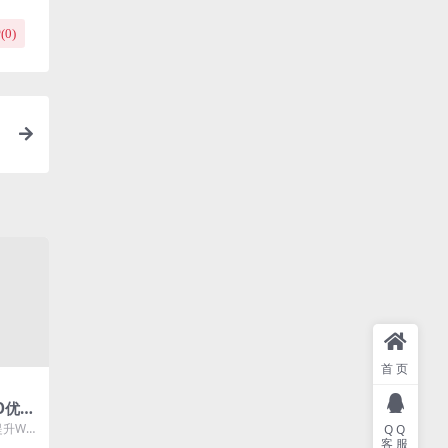
(
0
)
首页
EO优化
升Wor
QQ
客服
中排名的