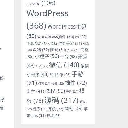
v
(106)
ui
(22)
WordPress
(368)
WordPress主题
(80)
wordpress插件
(35)
wp
(23)
下载
(28)
优化
(28)
传奇手游
(31)
分享
，
双端
(32)
商城
(34)
完整
安卓
(21)
(20)
小程序
(56)
开源
平台
(38)
(35)
微信
(140)
(48)
微信
引流
(22)
手游
小程序
(43)
战神引擎
(26)
餐
(91)
插件
(72)
抖音
(21)
授权
(22)
模
教程
(55)
支付
(41)
标题
(21)
源码
(217)
张
板
(76)
玩法
谁
网站
(45)
程序
(29)
苹
系统
(27)
(22)
果cms
(31)
视频
(23)