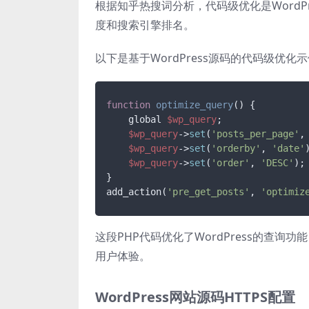
根据知乎热搜词分析，代码级优化是WordP
度和搜索引擎排名。
以下是基于WordPress源码的代码级优化
function
optimize_query
() {

    global 
$wp_query
;

$wp_query
->
set
(
'posts_per_page'
, 
$wp_query
->
set
(
'orderby'
, 
'date'
)
$wp_query
->
set
(
'order'
, 
'DESC'
);

}

add_action(
'pre_get_posts'
, 
'optimiz
这段PHP代码优化了WordPress的查
用户体验。
WordPress网站源码HTTPS配置