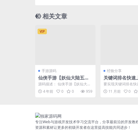
相关文章
VIP
手游源码
经验分享
仙侠手游【妖仙大陆五区
关键词排名快速
版】最新整理Win半手工
术2024 SEO
源码描述： 仙侠手游【妖仙大陆
要实现关键词排名快
服务端+多区+GM授权后
五区版】最新整理Win半手工服
需要综合运用多种se
4 年前
0
0
959
11 月前
0
务端+多区+GM授权...
段。以下将基于当前主流
台+运营后台
专注Web与游戏开发技术学习交流平台，分享最前沿的开发教
资源和素材让更多的初级开发者在这里提高技能共同进步！