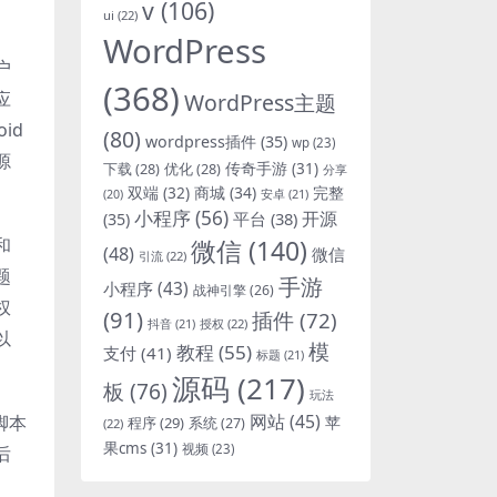
v
(106)
ui
(22)
WordPress
户
(368)
应
WordPress主题
id
(80)
wordpress插件
(35)
wp
(23)
源
下载
(28)
优化
(28)
传奇手游
(31)
分享
双端
(32)
商城
(34)
完整
安卓
(21)
(20)
小程序
(56)
开源
平台
(38)
(35)
和
微信
(140)
(48)
微信
引流
(22)
题
手游
小程序
(43)
战神引擎
(26)
权
(91)
插件
(72)
抖音
(21)
授权
(22)
以
模
教程
(55)
支付
(41)
标题
(21)
源码
(217)
板
(76)
玩法
网站
(45)
脚本
程序
(29)
苹
系统
(27)
(22)
果cms
(31)
视频
(23)
后