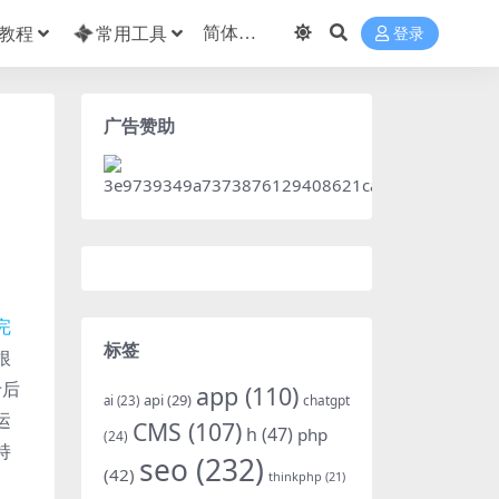
教程
常用工具
登录
广告赞助
完
标签
根
于后
app
(110)
api
(29)
chatgpt
ai
(23)
运
CMS
(107)
h
(47)
php
(24)
持
seo
(232)
(42)
thinkphp
(21)