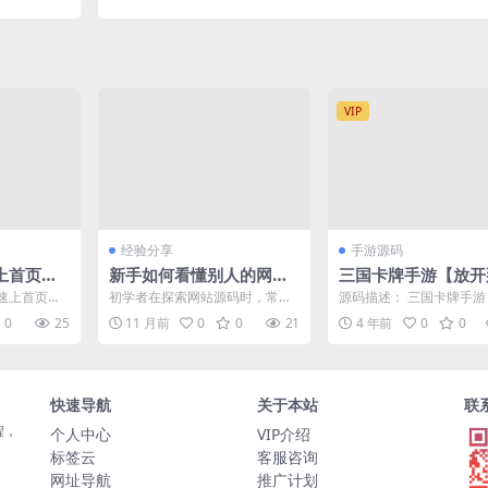
VIP
经验分享
手游源码
上首页技
新手如何看懂别人的网站
三国卡牌手游【放开
排名优化实战
源码及常见问题解析
国合体版】2022整
速上首页，
初学者在探索网站源码时，常面
源码描述： 三国卡牌手
一键既玩镜像服务端
o技术手
临代码复杂、技术栈不熟等挑
那三国合体版】2022整
0
25
11 月前
0
0
21
4 年前
0
0
C...
战。本文结合当前热门搜索，...
键既玩镜像服务端（...
inux本地学习手工端
后台+视频教程）
快速导航
关于本站
联
程，
个人中心
VIP介绍
标签云
客服咨询
网址导航
推广计划