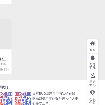
首页
那三
理单机
游【放开
QQ
（赠L
客服
理单机一
1.6K
+GM
用户
中心
系我们
如有BUG或建议可与我们在线
联系或登录本站账号进入个人中
会员
介绍
心提交工单。