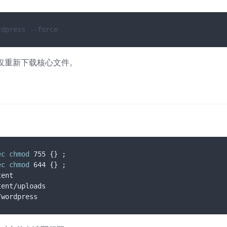
rdpress --force
库，仅重新下载核心文件。
ec
chmod
 755 {} ;

ec
chmod