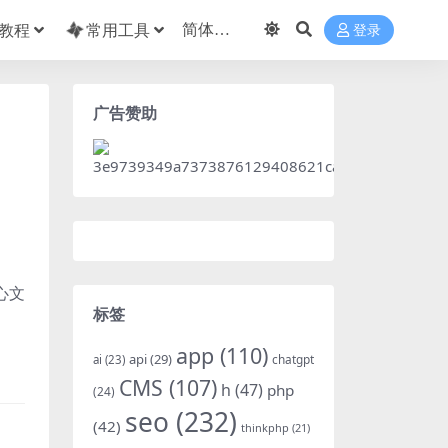
教程
常用工具
登录
广告赞助
核心文
标签
app
(110)
api
(29)
chatgpt
ai
(23)
CMS
(107)
h
(47)
php
(24)
seo
(232)
(42)
thinkphp
(21)