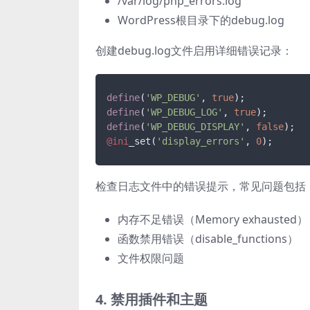
/var/log/php_errors.log
WordPress根目录下的debug.log
创建debug.log文件启用详细错误记录：
define
(
'WP_DEBUG'
, 
true
define
(
'WP_DEBUG_LOG'
, 
true
define
(
'WP_DEBUG_DISPLAY'
, 
false
@ini
_set(
'display_errors'
, 
0
检查日志文件中的错误提示，常见问题包括
内存不足错误（Memory exhausted）
函数禁用错误（disable_functions）
文件权限问题
4. 禁用插件和主题