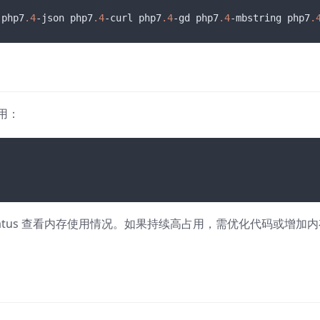
 php7
.4
-json php7
.4
-curl php7
.4
-gd php7
.4
-mbstring php7
.
使用：
pache2-status 查看内存使用情况。如果持续高占用，需优化代码或增加