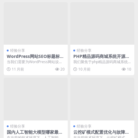
经验分享
经验分享
WordPress网站SEO标题标签
PHP精品源码商城系统开源：
设置方法详解
性能深度优化实践
当我们需要为WordPress网站设置s
我们聚焦于php精品源码商城系统
eo标题标签时，如何正确操作是一
开源版本的性能优化实践。通过调
11 月前
20
10 月前
10
个常见的...
整服务器配置、实施...
经验分享
经验分享
国内人工智能大模型哪家最强
云挖矿模式配置优化与故障排
对比 – 结合国内市场竞争热
查实战
在当前的技术环境下，人工智能大
在当前技术环境下，云挖矿模式因