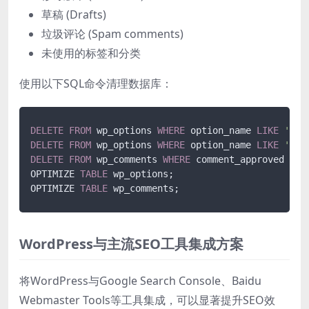
草稿 (Drafts)
垃圾评论 (Spam comments)
未使用的标签和分类
使用以下SQL命令清理数据库：
DELETE
FROM
 wp_options 
WHERE
 option_name 
LIKE
'aut
DELETE
FROM
 wp_options 
WHERE
 option_name 
LIKE
'pos
DELETE
FROM
 wp_comments 
WHERE
 comment_approved 
=
'
OPTIMIZE 
TABLE
 wp_options;

OPTIMIZE 
TABLE
WordPress与主流SEO工具集成方案
将WordPress与Google Search Console、Baidu
Webmaster Tools等工具集成，可以显著提升SEO效