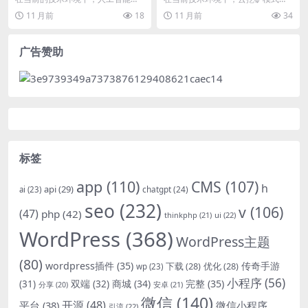
点，满足消费者的对比需求
模型已成为众多企业和个人关注的
其资源弹性伸缩和成本效益受到广
11 月前
18
11 月前
34
焦点。国内市场上有多...
泛关注。我们聚焦于如...
广告赞助
标签
app
(110)
CMS
(107)
h
api
(29)
chatgpt
(24)
ai
(23)
seo
(232)
v
(106)
(47)
php
(42)
thinkphp
(21)
ui
(22)
WordPress
(368)
WordPress主题
(80)
wordpress插件
(35)
下载
(28)
优化
(28)
传奇手游
wp
(23)
小程序
(56)
双端
(32)
商城
(34)
完整
(35)
(31)
安卓
(21)
分享
(20)
微信
(140)
开源
(48)
微信小程序
平台
(38)
引流
(22)