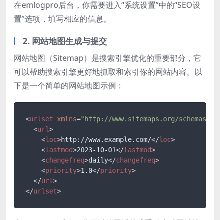
在emlogpro后台，你需要进入“系统设置”中的“SEO设
置”选项，填写相应的信息。
2. 网站地图生成与提交
网站地图（Sitemap）是搜索引擎优化的重要部分，它
可以帮助搜索引擎更好地抓取和索引你的网站内容。以
下是一个简单的网站地图示例：
<
urlset
xmlns
=
"http://www.sitemaps.org/schemas/si
<
url
>
<
loc
>
http://www.example.com/
</
loc
>
<
lastmod
>
2023-10-01
</
lastmod
>
<
changefreq
>
daily
</
changefreq
>
<
priority
>
1.0
</
priority
>
</
url
>
</
urlset
>