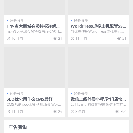
经验分享
经验分享
H1>点大商城会员特权详解：
WordPress虚拟主机配置SSL
值得开通吗
证书失败排查与解决
h2>点大商城会员特权内容概览 H2
当你在使用WordPress虚拟主机搭
>1. 专属优惠券与折扣 H3&...
建网站时，配置ssl证书是保障网站
10 月前
21
11 月前
21
安全的关...
经验分享
经验分享
SEO优化用什么CMS最好
微信上线外卖小程序“门店快
送”
CMS系统 seo优势 适用场景 WordP
2月15日，有媒体报道微信正在广
ress 丰富的SEO插件、灵活的主...
州和深圳两地测试名为“门店快送”的
11 月前
26
3 年前
396
外卖小程序，用...
广告赞助