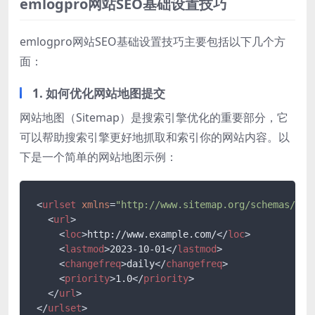
emlogpro网站SEO基础设置技巧
emlogpro网站SEO基础设置技巧主要包括以下几个方
面：
1. 如何优化网站地图提交
网站地图（Sitemap）是搜索引擎优化的重要部分，它
可以帮助搜索引擎更好地抓取和索引你的网站内容。以
下是一个简单的网站地图示例：
<
urlset
xmlns
=
"http://www.sitemap.org/schemas/sit
<
url
>
<
loc
>
http://www.example.com/
</
loc
>
<
lastmod
>
2023-10-01
</
lastmod
>
<
changefreq
>
daily
</
changefreq
>
<
priority
>
1.0
</
priority
>
</
url
>
</
urlset
>