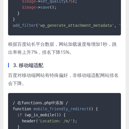
$image
->
set_quality
(
75
);

$image
->
save
();

  }

add_filter
(
'wp_generate_attachment_metadata'
, 
'opt
根据百度站长平台数据，网站加载速度每增加1秒，跳
出率将上升7%，排名下降15%。
3. 移动端适配
百度对移动端网站有特殊偏好，非移动端适配网站排名
会下降。
function 
mobile_friendly_redirect
()
 {

if
 (wp_is_mobile()) {

    header(
'Location: /m/'
);

  }
