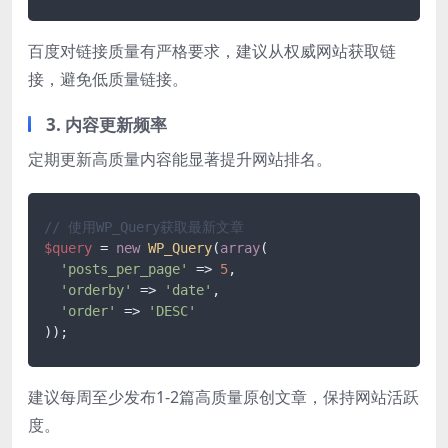
百度对链接质量有严格要求，建议从权威网站获取链
接，避免低质量链接。
3. 内容更新频率
定期更新高质量内容能显著提升网站排名。
// 使用WP_Query获取最新文章
$query
 = 
new
WP_Query
(
array
(

'posts_per_page'
 => 
5
,

'orderby'
 => 
'date'
,

'order'
 => 
'DESC'
建议每周至少发布1-2篇高质量原创文章，保持网站活跃
度。