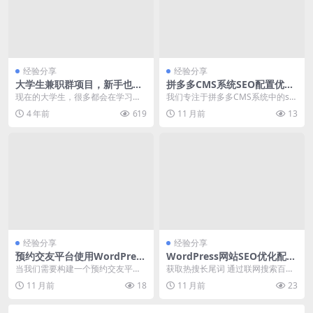
经验分享
经验分享
大学生兼职群项目，新手也能
拼多多CMS系统SEO配置优化
日入1000+
与性能提升实践
现在的大学生，很多都会在学习之
我们专注于拼多多CMS系统中的se
余，选择做一份兼职，一来可以赚
o配置优化与性能提升，通过深入分
4 年前
619
11 月前
13
取点生活费，二来可以...
析官方文档与社...
经验分享
经验分享
预约交友平台使用WordPress
WordPress网站SEO优化配置
CMS实现用户预约功能代码详
教程及常见问题解决方法
当我们需要构建一个预约交友平台
获取热搜长尾词 通过联网搜索百度
解
时，选择合适的CMS系统至关重
热搜、谷歌热搜、知乎热搜、CSD
11 月前
18
11 月前
23
要。WordPres...
N、知乎等全网媒...