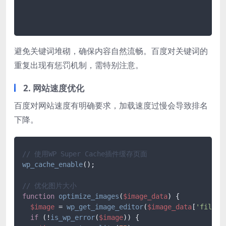
避免关键词堆砌，确保内容自然流畅。百度对关键词的
重复出现有惩罚机制，需特别注意。
2. 网站速度优化
百度对网站速度有明确要求，加载速度过慢会导致排名
下降。
// 使用WP Super Cache插件缓存页面
wp_cache_enable
();

// 优化图片大小
function
optimize_images
(
$image_data
) 
{

$image
 = 
wp_get_image_editor
(
$image_data
[
'file'
])
if
 (!
is_wp_error
(
$image
)) {
