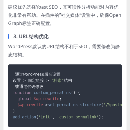
建议优先选择Yoast SEO，其可读性分析功能对内容优
化非常有帮助。在插件的”社交媒体”设置中，确保Open
Graph标签正确配置。
3. URL结构优化
WordPress默认的URL结构不利于SEO，需要修改为静
态结构。
 通过WordPress后台设置

设置 > 固定链接 > 
"朴素"
结构

function
custom_permalink
(
) 
{

global
$wp_rewrite
;

$wp_rewrite
->
set_permalink_structure
(
'/%postname
add_action
(
'init'
, 
'custom_permalink'