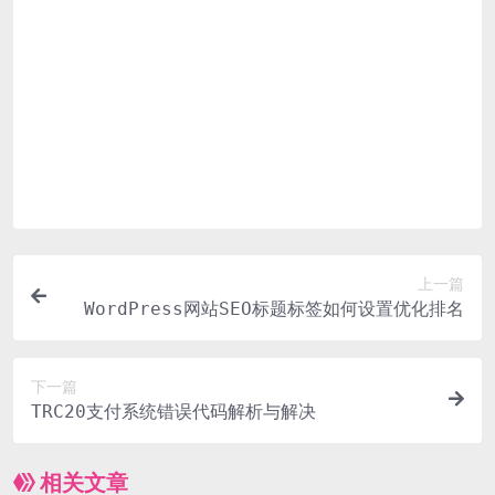
下载链接清单。
付款后无法显示下载地址或者无法查看内容？
如果您已经成功付款但是网站没有弹出成功提示，请联系
站长提供付款信息为您处理
购买该资源后，可以退款吗？
源码素材属于虚拟商品，具有可复制性，可传播性，一旦
授予，不接受任何形式的退款、换货要求。请您在购买获
取之前确认好 是您所需要的资源
上一篇
WordPress网站SEO标题标签如何设置优化排名
下一篇
TRC20支付系统错误代码解析与解决
相关文章