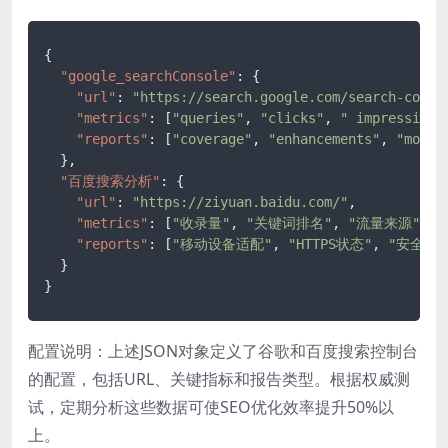
{
"google_searchConsole"
:
{
"url"
:
"https://search.google.com/search-conso
"metrics"
:
[
"queries"
,
"clicks"
,
" impressions
"reports"
:
[
"coverage"
,
"enhancements"
,
"mobil
}
,
"百度搜索分析"
:
{
"url"
:
"https://ziyuan.baidu.com/"
,
"metrics"
:
[
"收录量"
,
"关键词排名"
,
"流量来源"
]
,
"reports"
:
[
"移动设备适配"
,
"HTTPS状态"
,
"安全状态
}
}
配置说明：上述JSON对象定义了谷歌和百度搜索控制台
的配置，包括URL、关键指标和报告类型。根据权威测
试，定期分析这些数据可使SEO优化效率提升50%以
上。