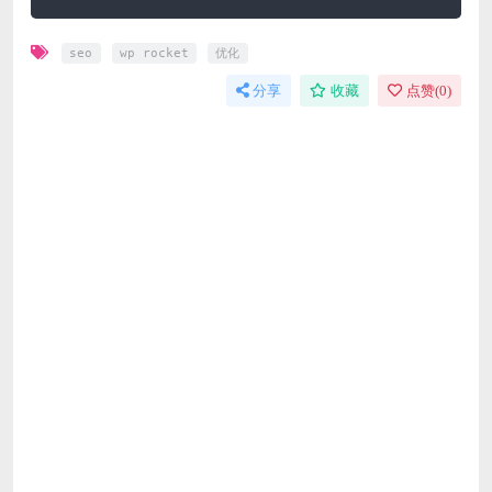
seo
wp rocket
优化
分享
收藏
点赞(
0
)
免费下载或者VIP会员资源能否直接商用？
本站所有资源版权均属于原作者所有，这里所提供资源均
只能用于参考学习用，请勿直接商用。若由于商用引起版
权纠纷，一切责任均由使用者承担。更多说明请参考 VIP
介绍。
提示下载完但解压或打开不了？
最常见的情况是下载不完整: 可对比下载完压缩包的与网
盘上的容量，若小于网盘提示的容量则是这个原因。这是
浏览器下载的bug，建议用百度网盘软件或迅雷下载。 若
排除这种情况，可在对应资源底部留言，或联络我们。
找不到素材资源介绍文章里的示例图片？
对于会员专享、整站源码、程序插件、网站模板、网页模
版等类型的素材，文章内用于介绍的图片通常并不包含在
对应可供下载素材包内。这些相关商业图片需另外购买，
且本站不负责(也没有办法)找到出处。 同样地一些字体
文件也是这种情况，但部分素材会在素材包内有一份字体