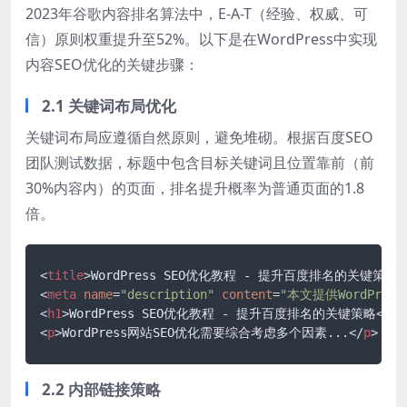
2023年谷歌内容排名算法中，E-A-T（经验、权威、可
信）原则权重提升至52%。以下是在WordPress中实现
内容SEO优化的关键步骤：
2.1 关键词布局优化
关键词布局应遵循自然原则，避免堆砌。根据百度SEO
团队测试数据，标题中包含目标关键词且位置靠前（前
30%内容内）的页面，排名提升概率为普通页面的1.8
倍。
<
title
>
WordPress SEO优化教程 - 提升百度排名的关键策略
<
<
meta
name
=
"description"
content
=
"本文提供WordPr
<
h1
>
WordPress SEO优化教程 - 提升百度排名的关键策略
</
h1
<
p
>
WordPress网站SEO优化需要综合考虑多个因素...
</
p
>
2.2 内部链接策略