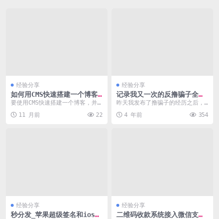
经验分享
经验分享
如何用CMS快速搭建一个博客
记录我又一次的反撸骗子全过
并实现SEO优化
程
要使用CMS快速搭建一个博客，并
昨天我发布了撸骗子的经历之后，
确保其具备良好的SEO基础，可以
很多朋友找到我，说让我带带这个
11 月前
22
4 年前
354
遵循以下步骤： ...
项目。我都给回绝了。...
经验分享
经验分享
秒分发_苹果超级签名和ios企
二维码收款系统接入微信支付