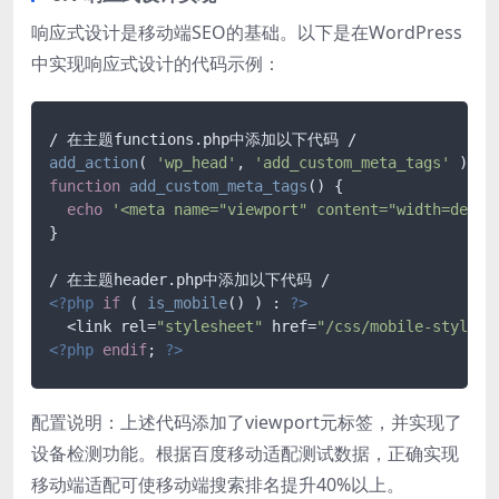
响应式设计是移动端SEO的基础。以下是在WordPress
中实现响应式设计的代码示例：
add_action
( 
'wp_head'
, 
'add_custom_meta_tags'
function
add_custom_meta_tags
(
) 
{

echo
'<meta name="viewport" content="width=devic
}

<?php
if
 ( 
is_mobile
() ) : 
?>
  <link rel=
"stylesheet"
 href=
"/css/mobile-style.c
<?php
endif
; 
?>
配置说明：上述代码添加了viewport元标签，并实现了
设备检测功能。根据百度移动适配测试数据，正确实现
移动端适配可使移动端搜索排名提升40%以上。