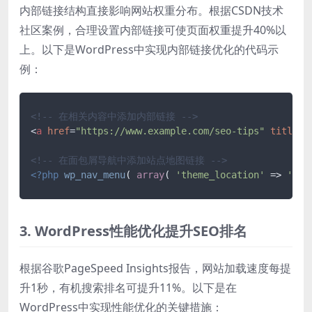
内部链接结构直接影响网站权重分布。根据CSDN技术
社区案例，合理设置内部链接可使页面权重提升40%以
上。以下是WordPress中实现内部链接优化的代码示
例：
<!-- 在相关内容中添加内部链接 -->
<
a
href
=
"https://www.example.com/seo-tips"
title
=
"
<!-- 在面包屑导航中添加站点地图链接 -->
<?php
wp_nav_menu
( 
array
( 
'theme_location'
 => 
'bre
3. WordPress性能优化提升SEO排名
根据谷歌PageSpeed Insights报告，网站加载速度每提
升1秒，有机搜索排名可提升11%。以下是在
WordPress中实现性能优化的关键措施：