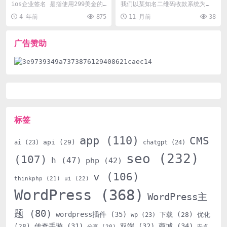
业签名有什么区别？
API配置详解及常见问题排查
ios企业签名 是指使用299美金的
我们以某知名二维码收款系统为
苹果企业账号打包In House版的I
例，详细说明其接入微信支付api
4 年前
875
11 月前
38
PA文...
的配置流程，并针对开...
广告赞助
标签
app
(110)
CMS
api
(29)
ai
(23)
chatgpt
(24)
seo
(232)
(107)
h
(47)
php
(42)
v
(106)
thinkphp
(21)
ui
(22)
WordPress
(368)
WordPress主
题
(80)
wordpress插件
(35)
下载
(28)
优化
wp
(23)
传奇手游
(31)
双端
(32)
商城
(34)
(28)
分享
(20)
安卓