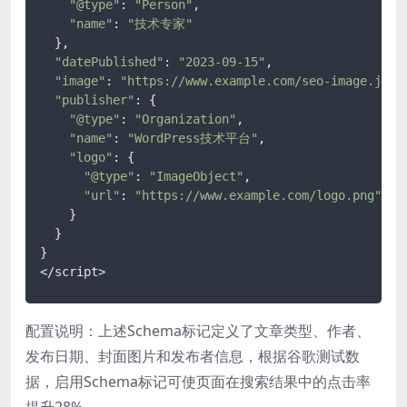
"@type"
: 
"Person"
,

"name"
: 
"技术专家"
  },

"datePublished"
: 
"2023-09-15"
,

"image"
: 
"https://www.example.com/seo-image.jpg"
,
"publisher"
: {

"@type"
: 
"Organization"
,

"name"
: 
"WordPress技术平台"
,

"logo"
: {

"@type"
: 
"ImageObject"
,

"url"
: 
"https://www.example.com/logo.png"
    }

  }

}

配置说明：上述Schema标记定义了文章类型、作者、
发布日期、封面图片和发布者信息，根据谷歌测试数
据，启用Schema标记可使页面在搜索结果中的点击率
提升28%。