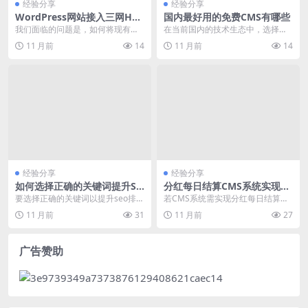
经验分享
经验分享
WordPress网站接入三网H5
国内最好用的免费CMS有哪些
游戏API实现集成与数据同步
我们面临的问题是，如何将现有的
在当前国内的技术生态中，选择一
WordPress网站与三网h5游戏平台
款免费且性能优良的CMS（内容管
11 月前
14
11 月前
14
进行API...
理系统）对于构建和...
经验分享
经验分享
如何选择正确的关键词提升SE
分红每日结算CMS系统实现与
O排名
故障排查
要选择正确的关键词以提升seo排
若CMS系统需实现分红每日结算功
名，首先需要明确用户搜索习惯和
能，需关注language-php或langu
11 月前
31
11 月前
27
需求。通过分析搜索...
a...
广告赞助