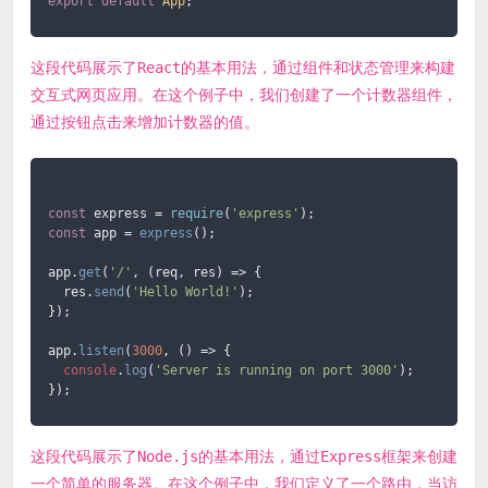
export
default
App
这段代码展示了React的基本用法，通过组件和状态管理来构建
交互式网页应用。在这个例子中，我们创建了一个计数器组件，
通过按钮点击来增加计数器的值。
const
 express = 
require
(
'express'
const
 app = 
express
();

app.
get
(
'/'
, 
(
req, res
) =>
 {

  res.
send
(
'Hello World!'
);

});

app.
listen
(
3000
, 
() =>
 {

console
.
log
(
'Server is running on port 3000'
);

这段代码展示了Node.js的基本用法，通过Express框架来创建
一个简单的服务器。在这个例子中，我们定义了一个路由，当访