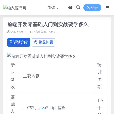
登录
前端开发零基础入门到实战要学多久
2025-09-12
经验分享
23
详情介绍
常见问题
学
预
习
计
主要内容
阶
周
段
期
基
1-3
础
、CSS、Ja
v
aScript基础
个
入