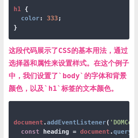
h1
 {

color
: 
333
;

这段代码展示了CSS的基本用法，通过
选择器和属性来设置样式。在这个例子
中，我们设置了`body`的字体和背景
颜色，以及`h1`标签的文本颜色。
document
.
addEventListener
(
'DOMCon
const
 heading = 
document
.
queryS