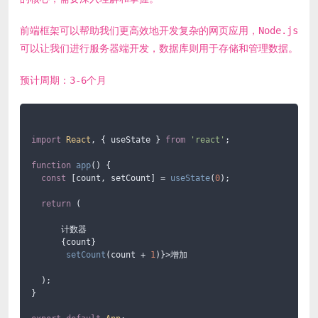
前端框架可以帮助我们更高效地开发复杂的网页应用，Node.js
可以让我们进行服务器端开发，数据库则用于存储和管理数据。
预计周期：3-6个月
import
React
, { useState } 
from
'react'
;

function
app
(
) {

const
 [count, setCount] = 
useState
(
0
);

return
 (

      计数器

      {count}

setCount
(count + 
1
)}>增加

  );

}
