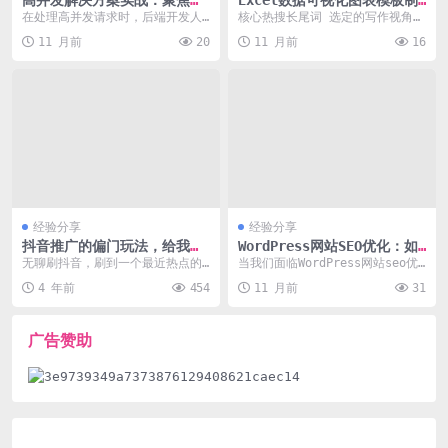
高并发解决方案实战：聚焦后
Excel数据可视化图表模板制
端开发技术痛点与实战
作方法
在处理高并发请求时，后端开发人
核心热搜长尾词 选定的写作视角
员常常面临性能瓶颈、系统崩溃、
Excel数据可视化图表模板制作方
11 月前
20
11 月前
16
响应延迟等技术痛点。...
法 故障排查与...
经验分享
经验分享
抖音推广的偏门玩法，给我们
WordPress网站SEO优化：如
的启示
何提升网站在百度和谷歌的搜
无聊刷抖音，刷到一个最近热点的
当我们面临WordPress网站seo优
索排名？
视频，随手打开评论看看，看到一
化的问题时，如何提升网站在百度
4 年前
454
11 月前
31
个比较亮眼的评价。 ...
和谷歌的搜...
广告赞助