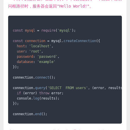
问根路径时，服务器会返回"Hello World!"。
const
mysql
 = 
require
(
'mysql'
);

const
connection
 = mysql.
createConnection
({

host
: 
'localhost'
,

user
: 
'root'
,

password
: 
'password'
,

database
: 
'example'
});

connection.
connect
();

connection.
query
(
'SELECT  FROM users'
, (error, results, fi
if
 (error) 
throw
 error;

  console.
log
(results);

});

connection.
end