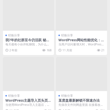
经验分享
经验分享
我7年的社群至今仍活跃 秘密
WordPress网站性能优化：如
就这几点
何解决5.9版本下数据库查询慢
每天都有小伙伴私聊我，为什么懂
当用户访问量增大时，WordPress
的问题
懂老师的群一直这么活跃，我的群
5.9版本网站出现数据库查询慢，导
2 年前
168
11 月前
21
要么死气沉沉，要么沦...
致页面...
经验分享
经验分享
WordPress主题导入页头页尾
某度盘最新解锁不限速办法
不显示 解决方案
当使用WordPress导入主题后，发
先保存文件到网盘里面 在接着改后
现页头(header)和页尾(footer...
缀名.txt 在下载不限速就可以了