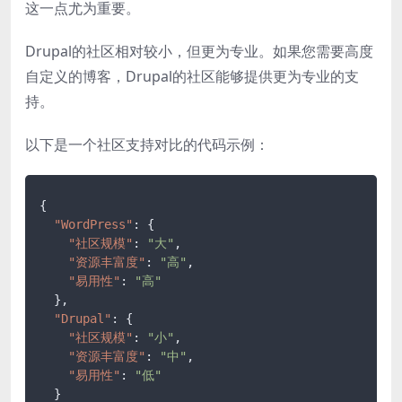
这一点尤为重要。
Drupal的社区相对较小，但更为专业。如果您需要高度
自定义的博客，Drupal的社区能够提供更为专业的支
持。
以下是一个社区支持对比的代码示例：
{
"WordPress"
:
{
"社区规模"
:
"大"
,
"资源丰富度"
:
"高"
,
"易用性"
:
"高"
}
,
"Drupal"
:
{
"社区规模"
:
"小"
,
"资源丰富度"
:
"中"
,
"易用性"
:
"低"
}