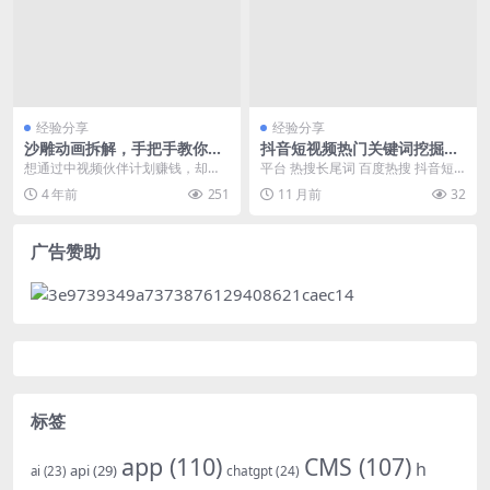
经验分享
经验分享
沙雕动画拆解，手把手教你实
抖音短视频热门关键词挖掘方
操变现
法
想通过中视频伙伴计划赚钱，却不
平台 热搜长尾词 百度热搜 抖音短
会做内容怎么办?今天大力就教你一
视频热门关键词挖掘方法 谷歌热搜
4 年前
251
11 月前
32
个非常热门的内容制...
如何挖掘抖音...
广告赞助
标签
app
(110)
CMS
(107)
h
api
(29)
chatgpt
(24)
ai
(23)