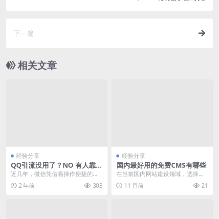
下一篇
相关文章
经验分享
经验分享
QQ引流没用了？NO 有人靠它
国内最好用的免费CMS有哪些
一周加满一个微信号精准粉丝
近几年，微信凭借着操作便捷的优
在当前国内网站建设领域，选择一
势，吸引了庞大的用户，甚至超过
款免费且功能强大的CMS（内容管
2 年前
303
11 月前
21
了qq。所以很多人就...
理系统）对于许多个...