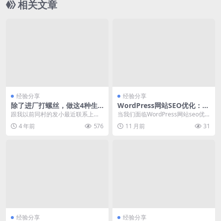
相关文章
经验分享
经验分享
除了进厂打螺丝，做这4种生
WordPress网站SEO优化：如
意不会比打工挣钱少
何提升网站在百度和谷歌的搜
跟我以前同村的发小最近联系上我
当我们面临WordPress网站seo优
索排名？
了，这么多年没见，听声音依旧还
化的问题时，如何提升网站在百度
4 年前
576
11 月前
31
是熟悉的感觉，我俩小...
和谷歌的搜...
经验分享
经验分享