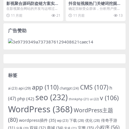
影视聚合源码防盗链方案实现
抖音短视频热门关键词挖掘方
与配置详解
法
在影视聚合网站的开发与运维过程
确定目标受众群体，分析用户搜索
中，防盗链是一个至关重要的环
习惯，利用抖音官方提供的搜索框
11 月前
21
11 月前
13
节。它能够有效防止视频...
和推荐词功能，结合第...
广告赞助
标签
app
(110)
CMS
(107)
h
api
(29)
chatgpt
(24)
ai
(23)
seo
(232)
v
(106)
(47)
php
(42)
thinkphp
(21)
ui
(22)
WordPress
(368)
WordPress主题
(80)
wordpress插件
(35)
下载
(28)
优化
(28)
传奇手游
wp
(23)
小程序
(56)
双端
(32)
商城
(34)
完整
(35)
(31)
安卓
(21)
分享
(20)