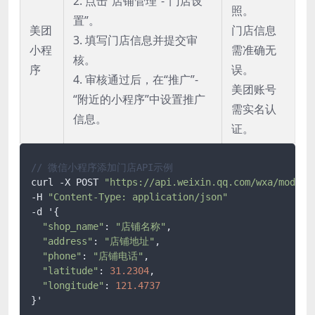
2. 点击“店铺管理”-“门店设
照。
置”。
美团
门店信息
3. 填写门店信息并提交审
小程
需准确无
核。
序
误。
4. 审核通过后，在“推广”-
美团账号
“附近的小程序”中设置推广
需实名认
信息。
证。
// 微信小程序添加门店API示例
curl -X POST 
"https://api.weixin.qq.com/wxa/modify
-H 
"Content-Type: application/json"
-d '{

"shop_name"
: 
"店铺名称"
,

"address"
: 
"店铺地址"
,

"phone"
: 
"店铺电话"
,

"latitude"
: 
31.2304
,

"longitude"
: 
121.4737