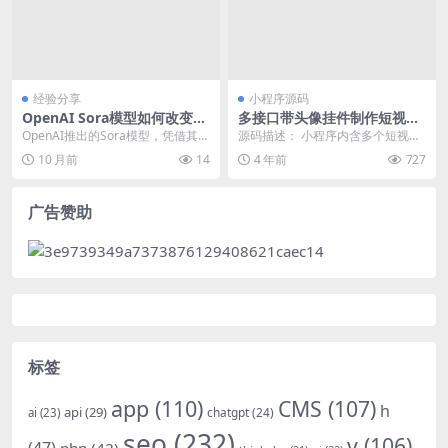
经验分享
小程序源码
OpenAI Sora模型如何改变视
多接口带头像挂件制作短视频
频创作行业
去水印微信小程序源码
OpenAI推出的Sora模型，凭借其强
源码描述： 小程序内含多个短视频
大的视频生成能力，正深刻影响视
去水印接口 支持全网几十款平台去
10 月前
14
4 年前
727
频创作行业...
水印和图集 另外...
广告赞助
标签
app
(110)
CMS
(107)
h
api
(29)
chatgpt
(24)
ai
(23)
seo
(232)
v
(106)
(47)
php
(42)