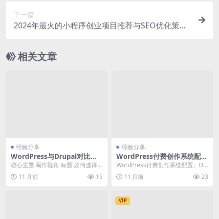
下一篇
2024年最火的小程序创业项目推荐与SEO优化策略
实践
相关文章
经验分享
经验分享
WordPress与Drupal对比选
WordPress付费创作系统配置
择哪个更适合个人博客的搭建
与DeepSeek集成实战指南
核心主题 写作视角 标题 如何选择
WordPress付费创作系统配置、De
适合自己的CMS 比较与选择 Word
epSeek集成、豆包AI接入、Gemi...
11 月前
15
11 月前
23
Pres...
VIP