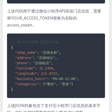
上述代码用于通过微信小程序API添加门店信息，需要
将YOUR_ACCESS_TOKEN替换为实际的
access_token。
// 支付宝小程序门店信息示例
{
"shop_name"
:
"店铺名称"
,
"address"
:
"店铺地址"
,
"phone"
:
"店铺电话"
,
"latitude"
:
31.2304
,
"longitude"
:
121.4737
,
"business_hours"
:
"09:00-22:00"
,
"categories"
:
[
"餐饮"
,
"美食"
]
}
上述JSON对象包含了支付宝小程序门店信息的基本字