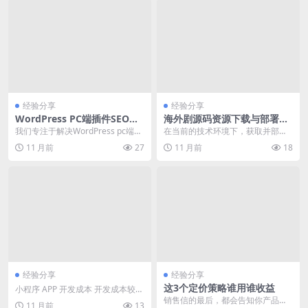
经验分享
经验分享
WordPress PC端插件SEO优
海外剧源码资源下载与部署实
化配置与常见错误排查
战教程
我们专注于解决WordPress pc端插
在当前的技术环境下，获取并部署
件在使用过程中遇到的seo优化配置
最新的海外剧源码资源已成为许多
11 月前
27
11 月前
18
问题...
开发者和技术爱好者的...
经验分享
经验分享
这3个定价策略谁用谁收益
小程序 APP 开发成本 开发成本较
高，需要下载安装 开发周期 开发周
销售信的最后，都会告知你产品的
11 月前
13