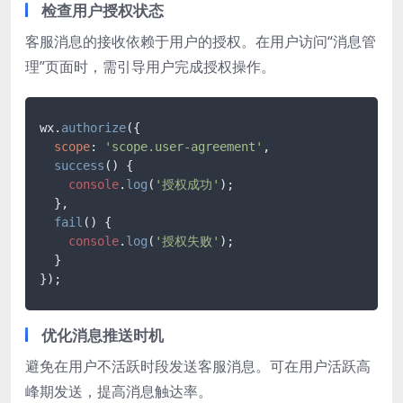
检查用户授权状态
客服消息的接收依赖于用户的授权。在用户访问“消息管
理”页面时，需引导用户完成授权操作。
wx.
authorize
({

scope
: 
'scope.user-agreement'
,

success
(
) {

console
.
log
(
'授权成功'
);

  },

fail
(
) {

console
.
log
(
'授权失败'
);

  }

});
优化消息推送时机
避免在用户不活跃时段发送客服消息。可在用户活跃高
峰期发送，提高消息触达率。