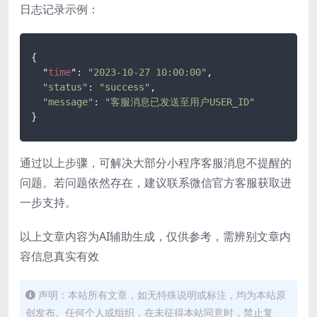
日志记录示例：
{

  "
time
": 
"2023-10-27 10:00:00"
,

"status"
: 
"success"
,

"message"
: 
"客服消息已发送至用户USER_ID"
}
通过以上步骤，可解决大部分小程序客服消息不提醒的
问题。若问题依然存在，建议联系微信官方客服获取进
一步支持。
以上文章内容为AI辅助生成，仅供参考，需辨别文章内
容信息真实有效
声明：本站所有文章，如无特殊说明或标注，均为本站原
创发布。任何个人或组织，在未征得本站同意时，禁止复