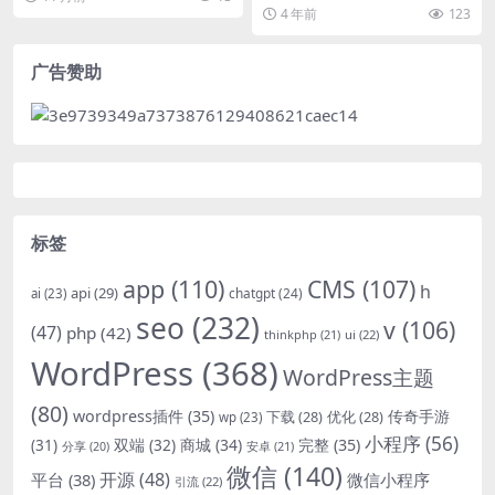
期较长 用...
最终价格是多少，但如果你表达的
4 年前
123
不够恰当，会让用户觉...
广告赞助
标签
app
(110)
CMS
(107)
h
api
(29)
chatgpt
(24)
ai
(23)
seo
(232)
v
(106)
(47)
php
(42)
thinkphp
(21)
ui
(22)
WordPress
(368)
WordPress主题
(80)
wordpress插件
(35)
下载
(28)
优化
(28)
传奇手游
wp
(23)
小程序
(56)
双端
(32)
商城
(34)
完整
(35)
(31)
安卓
(21)
分享
(20)
微信
(140)
开源
(48)
微信小程序
平台
(38)
引流
(22)