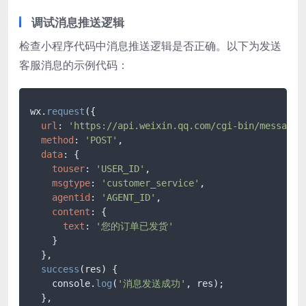
调试消息推送逻辑
检查小程序代码中消息推送逻辑是否正确。以下为发送
客服消息的示例代码：
wx.
request
({

url
: 
'https://api.weixin.qq.com/cgi-bin/message/
method
: 
'POST'
,

data
: {

touser
: 
'USER_ID'
,

msgtype
: 
'customer_service'
,

agentid
: 
'AGENT_ID'
,

content
: {

text
: 
'您的订单已发货'
    }

  },

success
(res) {

    console.
log
(
'消息发送成功'
, res);

  },
