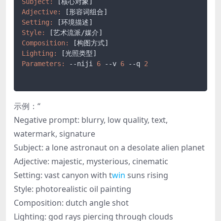
Subject:
Adjective:
Setting:
Style:
Composition:
Lighting:
Parameters:
 --niji 
6
 --v 
6
 --q 
2
示例：“
Negative prompt: blurry, low quality, text,
watermark, signature
Subject: a lone astronaut on a desolate alien planet
Adjective: majestic, mysterious, cinematic
Setting: vast canyon with t
win
suns rising
Style: photorealistic oil painting
Composition: dutch angle shot
Lighting: god rays piercing through clouds