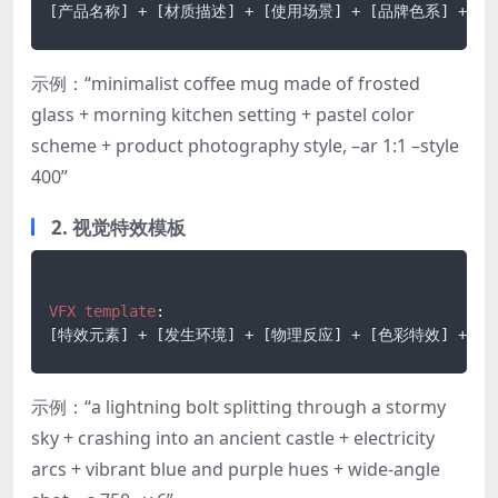
[产品名称]
 + 
[材质描述]
 + 
[使用场景]
 + 
[品牌色系]
 + 
[
示例：“minimalist coffee mug made of frosted
glass + morning kitchen setting + pastel color
scheme + product photography style, –ar 1:1 –style
400”
2. 视觉特效模板
VFX
template
[特效元素]
 + 
[发生环境]
 + 
[物理反应]
 + 
[色彩特效]
 + 
[
示例：“a lightning bolt splitting through a stormy
sky + crashing into an ancient castle + electricity
arcs + vibrant blue and purple hues + wide-angle