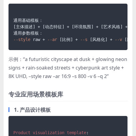
[主体描述]
 + 
[动态特征]
 + 
[环境氛围]
 + 
[艺术风格]
 + 
[
--style
 raw + 
--ar
[比例]
 + 
--s
[风格化]
 + 
--v
[版本
示例：“a futuristic cityscape at dusk + glowing neon
signs + rain-soaked streets + cyberpunk art style +
8K UHD, –style raw –ar 16:9 –s 800 –v 6 –q 2”
专业应用场景模板库
1. 产品设计模板
Product
visualization
template