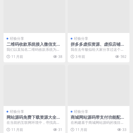
经验分享
经验分享
二维码收款系统接入微信支付
拼多多虚拟资源、虚拟店铺教
API配置详解及常见问题排查
程
我们以某知名二维码收款系统为
我在去年貌似给大家分享过这个项
例，详细说明其接入微信支付api的
目，今天再分享一次，拼多多虚拟
11 月前
38
3 年前
592
配置流程，并针对开...
资源玩法，拼多多虚拟...
经验分享
经验分享
网站源码免费下载资源大全及
商城网站源码带支付功能配置
SEO优化实践
与集成详解
在当前的互联网环境中，寻找高质
在构建基于商城网站源码的项目
量的网站源码免费下载资源是许多
时，支付功能的稳定可靠是核心需
11 月前
31
11 月前
33
开发者、创业者和设计...
求之一。本文将直接聚焦...