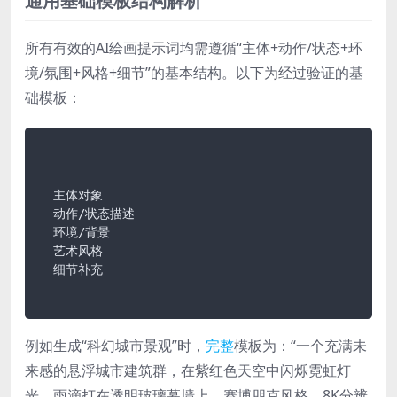
通用基础模板结构解析
所有有效的AI绘画提示词均需遵循“主体+动作/状态+环
境/氛围+风格+细节”的基本结构。以下为经过验证的基
础模板：
  主体对象

  动作/状态描述

  环境/背景

  艺术风格

  细节补充

例如生成“科幻城市景观”时，
完整
模板为：“一个充满未
来感的悬浮城市建筑群，在紫红色天空中闪烁霓虹灯
光，雨滴打在透明玻璃幕墙上，赛博朋克风格，8K分辨