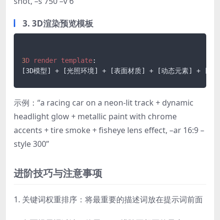
shot, –s 750 –v 6”
3. 3D渲染预览模板
3
D
render
template
[3D模型]
 + 
[光照环境]
 + 
[表面材质]
 + 
[动态元素]
 + 
[相
示例：“a racing car on a neon-lit track + dynamic
headlight glow + metallic paint with chrome
accents + tire smoke + fisheye lens effect, –ar 16:9 –
style 300”
进阶技巧与注意事项
1. 关键词权重排序：将最重要的描述词放在提示词前面