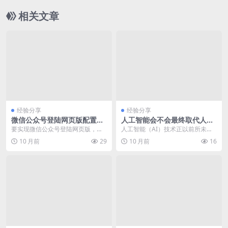
相关文章
经验分享
经验分享
微信公众号登陆网页版配置及
人工智能会不会最终取代人类
故障排查
工作 探讨社会性焦虑话题
要实现微信公众号登陆网页版，需
人工智能（AI）技术正以前所未有
要配置OAuth2.0授权和生成网页授
的速度发展，其在各行各业中的应
10 月前
29
10 月前
16
权域名。以下...
用日益广泛。这引发...