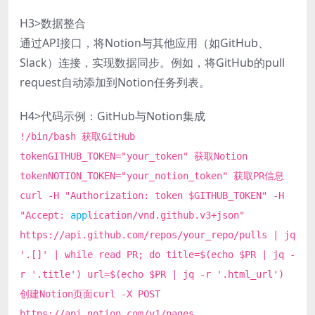
H3>数据整合
通过API接口，将Notion与其他应用（如GitHub、
Slack）连接，实现数据同步。例如，将GitHub的pull
request自动添加到Notion任务列表。
H4>代码示例：GitHub与Notion集成
!/bin/bash 获取GitHub
tokenGITHUB_TOKEN="your_token" 获取Notion
tokenNOTION_TOKEN="your_notion_token" 获取PR信息
curl -H "Authorization: token $GITHUB_TOKEN" -H
"Accept:
app
lication/vnd.github.v3+json"
https://api.github.com/repos/your_repo/pulls | jq
'.[]' | while read PR; do title=$(echo $PR | jq -
r '.title') url=$(echo $PR | jq -r '.html_url')
创建Notion页面curl -X POST
https://api.notion.com/v1/pages