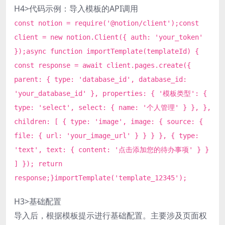
H4>代码示例：导入模板的API调用
const notion = require('@notion/client');const
client = new notion.Client({ auth: 'your_token'
});async function importTemplate(templateId) {
const response = await client.pages.create({
parent: { type: 'database_id', database_id:
'your_database_id' }, properties: { '模板类型': {
type: 'select', select: { name: '个人管理' } }, },
children: [ { type: 'image', image: { source: {
file: { url: 'your_image_url' } } } }, { type:
'text', text: { content: '点击添加您的待办事项' } }
] }); return
response;}importTemplate('template_12345');
H3>基础配置
导入后，根据模板提示进行基础配置。主要涉及页面权