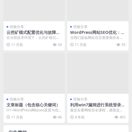
经验分享
经验分享
云挖矿模式配置优化与故障排
WordPress网站SEO优化：如
查实战
何提升百度搜索排名与网站流
在当前技术环境下，云挖矿模式因
当我们面临网站在百度搜索排名不
量
其资源弹性伸缩和成本效益受到广
高，流量持续低迷的问题时，seo优
11 月前
34
11 月前
35
泛关注。我们聚焦于如...
化成为亟待解决的...
经验分享
经验分享
文章标题（包含核心关键词）
利用win7漏洞进行系统登录密
码破解—网络安全学习经验分
H1>WordPress网站seo设置与优化
最近在看网络安全课程，感觉这个
享
教程 WordPress作为全...
方法挺有意思就拿出来分享一下当
11 月前
46
4 年前
455
然用 winpe 进...