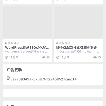
页...
经验分享
经验分享
WordPress网站SEO优化配置
哪个CMS对搜索引擎更友好
与SEO分析工具使用教程
WordPress作为全球最受欢迎的内
在众多内容管理系统（CMS）中，
容管理系统之一，其seo优化能力备
选择一个对搜索引擎（seo）友好的
11 月前
20
11 月前
15
受关注。...
平台是提升网站...
广告赞助