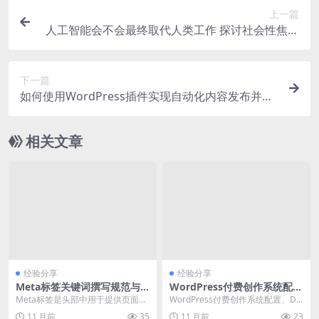
上一篇
人工智能会不会最终取代人类工作 探讨社会性焦虑
话题
下一篇
如何使用WordPress插件实现自动化内容发布并提
高SEO排名
相关文章
经验分享
经验分享
Meta标签关键词撰写规范与
WordPress付费创作系统配置
禁忌
与DeepSeek集成实战指南
Meta标签是头部中用于提供页面元
WordPress付费创作系统配置、De
数据的标签，其中“标签被用于定义
epSeek集成、豆包AI接入、Gemi...
11 月前
35
11 月前
23