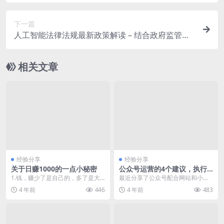
及具体操作方法
下一篇
人工智能法律法规最新政策解读 – 结合政府监管动
态，满足对政策走向的关注
相关文章
经验分享
经验分享
关于日赚1000的一点小秘密
公众号运营的4个建议，执行
到位让你的公众号如虎添翼
1.钱，赚少了是自己的，多了是大
最近分享了公众号配合网站和小程
家的，再多就是国家的。我说这个
序的三位一体玩法，很多小伙伴已
4 年前
446
4 年前
483
没别的意思，就是希...
经开始执行，目前有的...