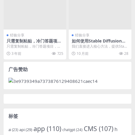
经验分享
经验分享
只需复制粘贴，冷门答题项
如何使用Stable Diffusion在
目，轻松月入6000
线免费生成高质量图片及具体
只需复制粘贴，冷门答题项目，轻
我们直接进入核心方法，提供Stabl
操作方法
松月入6000 课程介绍： 很多人想
e Diffusion、Midjourney...
3 年前
725
10 月前
28
找那种随随便便...
广告赞助
标签
app
(110)
CMS
(107)
h
api
(29)
chatgpt
(24)
ai
(23)