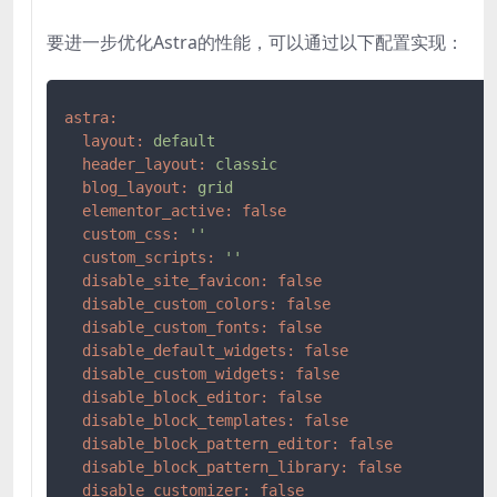
要进一步优化Astra的性能，可以通过以下配置实现：
astra:
layout:
default
header_layout:
classic
blog_layout:
grid
elementor_active:
false
custom_css:
''
custom_scripts:
''
disable_site_favicon:
false
disable_custom_colors:
false
disable_custom_fonts:
false
disable_default_widgets:
false
disable_custom_widgets:
false
disable_block_editor:
false
disable_block_templates:
false
disable_block_pattern_editor:
false
disable_block_pattern_library:
false
disable_customizer:
false