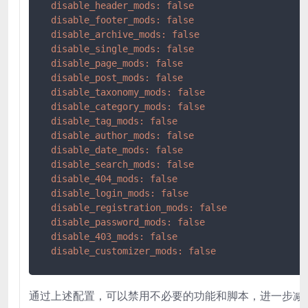
disable_header_mods:
false
disable_footer_mods:
false
disable_archive_mods:
false
disable_single_mods:
false
disable_page_mods:
false
disable_post_mods:
false
disable_taxonomy_mods:
false
disable_category_mods:
false
disable_tag_mods:
false
disable_author_mods:
false
disable_date_mods:
false
disable_search_mods:
false
disable_404_mods:
false
disable_login_mods:
false
disable_registration_mods:
false
disable_password_mods:
false
disable_403_mods:
false
disable_customizer_mods:
false
通过上述配置，可以禁用不必要的功能和脚本，进一步减少