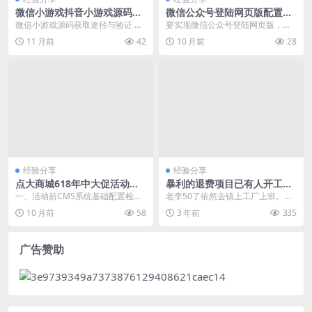
微信小游戏抖音小游戏源码获
微信公众号登陆网页版配置及
取与集成实践
故障排查
微信小游戏源码获取途径与验证 获
要实现微信公众号登陆网页版，需
取微信小游戏源码通常通过官方开
要配置OAuth2.0授权和生成网页授
11 月前
42
10 月前
28
发者平台申请或第三...
权域名。以下...
经验分享
经验分享
点大商城618年中大促活动攻
暴利的退费项目已有人开工作
略 详解CMS系统配置与性能优
室
一、活动前CMS系统基础配置检查
老李50了依然去镇上工厂上班。干
化
确保CMS后台用户权限分配符合活
电气焊月工资7000-8000，平时舍
10 月前
58
3 年前
335
动需求，特别是...
不得吃穿，...
广告赞助