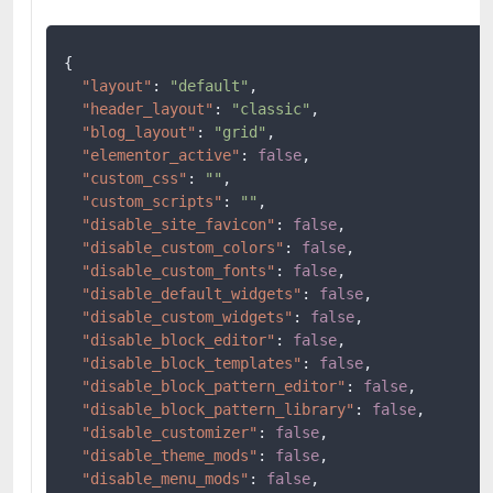
{
"layout"
:
"default"
,
"header_layout"
:
"classic"
,
"blog_layout"
:
"grid"
,
"elementor_active"
:
false
,
"custom_css"
:
""
,
"custom_scripts"
:
""
,
"disable_site_favicon"
:
false
,
"disable_custom_colors"
:
false
,
"disable_custom_fonts"
:
false
,
"disable_default_widgets"
:
false
,
"disable_custom_widgets"
:
false
,
"disable_block_editor"
:
false
,
"disable_block_templates"
:
false
,
"disable_block_pattern_editor"
:
false
,
"disable_block_pattern_library"
:
false
,
"disable_customizer"
:
false
,
"disable_theme_mods"
:
false
,
"disable_menu_mods"
:
false
,