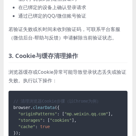
在已绑定的设备上确认登录请求
通过已绑定的QQ/微信账号验证
若验证失败或长时间未收到验证码，可联系平台客服
（微信后台-帮助与反馈）申请解除当前验证状态。
3. Cookie与缓存清理操作
浏览器缓存或Cookie异常可能导致登录状态丢失或验证
失败。执行以下操作：
// 清理浏览器Cookie步骤（以Chrome为例）
browser.
clearData
({

"originPatterns"
: [
"mp.weixin.qq.com"
],

"storages"
: [
"cookies"
],

"cache"
: 
true
});