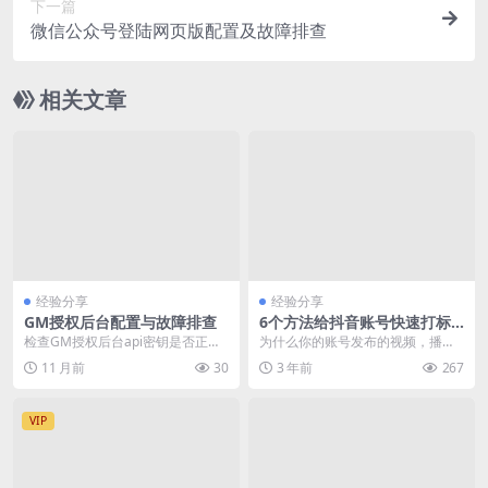
下一篇
微信公众号登陆网页版配置及故障排查
相关文章
经验分享
经验分享
GM授权后台配置与故障排查
6个方法给抖音账号快速打标
签
检查GM授权后台api密钥是否正确
为什么你的账号发布的视频，播放
配置，并处理常见的授权错误。 确
只有几十、几百、一两千，而别人
11 月前
30
3 年前
267
认API密钥的...
的动不动就是几十万上...
VIP