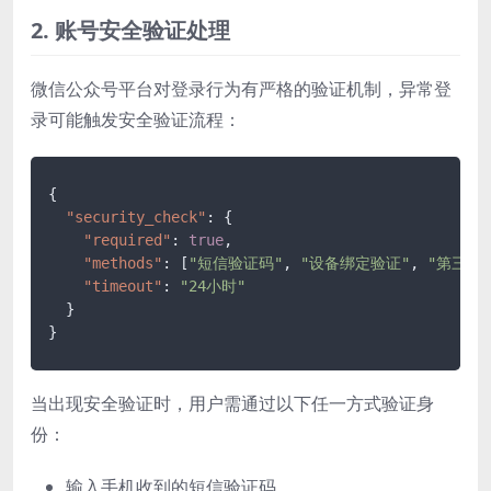
2. 账号安全验证处理
微信公众号平台对登录行为有严格的验证机制，异常登
录可能触发安全验证流程：
{
"security_check"
:
{
"required"
:
true
,
"methods"
:
[
"短信验证码"
,
"设备绑定验证"
,
"第三方
"timeout"
:
"24小时"
}
}
当出现安全验证时，用户需通过以下任一方式验证身
份：
输入手机收到的短信验证码