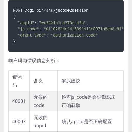
POST /cgi-bin/sns/jscode2session

{

"appid"
: 
"wx2421b1c4370ec43b"
,

"js_code"
: 
"0f102834c44f5893413e8971a8eb8c9f"
,

"grant_type"
: 
"authorization_code"
}
响应码与错误信息分析：
错误
含义
解决建议
码
无效的
检查js_code是否过期或未
40001
code
正确获取
无效的
40002
确认appid是否正确配置
appid