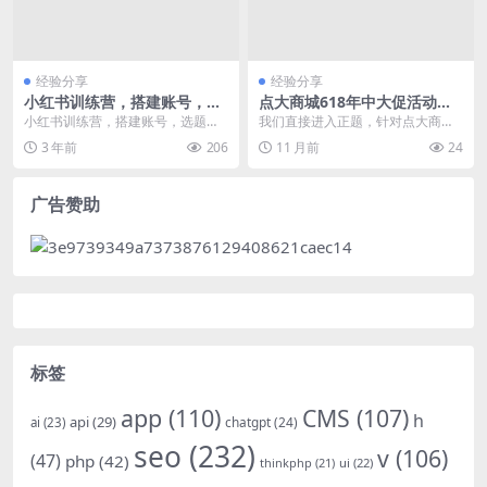
经验分享
经验分享
小红书训练营，搭建账号，选
点大商城618年中大促活动攻
题对标，涨粉变现，看透本质
略网站源码SEO优化配置
小红书训练营，搭建账号，选题对
我们直接进入正题，针对点大商城6
标，涨粉变现，看透本质 课程目
18年中大促活动，如何进行网站源
3 年前
206
11 月前
24
录： 第一课.看透小...
码层面的SEO优...
广告赞助
标签
app
(110)
CMS
(107)
h
api
(29)
chatgpt
(24)
ai
(23)
seo
(232)
v
(106)
(47)
php
(42)
thinkphp
(21)
ui
(22)