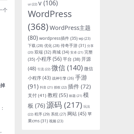
v
(106)
ui
(22)
一个
WordPress
(368)
WordPress主题
(80)
wordpress插件
(35)
wp
(23)
下载
(28)
优化
(28)
传奇手游
(31)
分享
双端
(32)
商城
(34)
完整
安卓
(21)
(20)
小程序
(56)
开源
平台
(38)
(35)
微信
(140)
(48)
微信
引流
(22)
手游
小程序
(43)
战神引擎
(26)
易掉
(91)
插件
(72)
抖音
(21)
授权
(22)
模
教程
(55)
支付
(41)
标题
(21)
源码
(217)
板
(76)
玩法
成：
网站
(45)
程序
(29)
苹
系统
(27)
(22)
果cms
(31)
视频
(23)
，