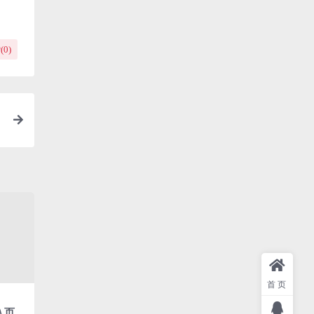
(
0
)
首页
导入页头