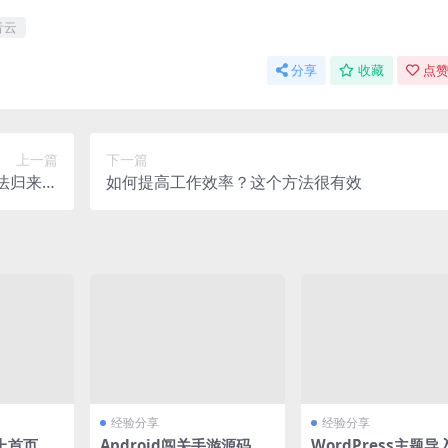
音云
分享
收藏
点赞
上一篇
下一篇
法归来】
如何提高工作效率？这个方法很有效
后台+安卓
苹果双端
经验分享
经验分享
上首页技
Android闯关手游源码实
WordPress主题