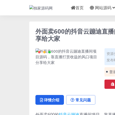
首页
网站源码
外面卖600的抖音云蹦迪直
享给大家
资源
发布时
普
详情介绍
常见问题
外面卖600的
抖音云蹦迪
直播间项目，靠直