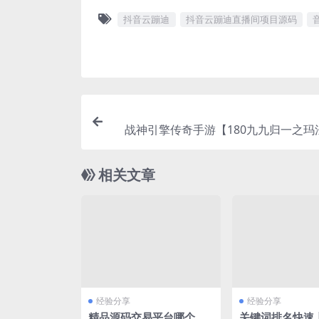
抖音云蹦迪
抖音云蹦迪直播间项目源码
战神引擎传奇手游【180九九归一之玛
最新整理Win半手工服务端+GM授权
相关文章
经验分享
经验分享
精品源码交易平台哪个靠
关键词排名快速