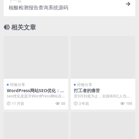
下一篇
核酸检测报告查询系统源码
相关文章
经验分享
经验分享
WordPress网站SEO优化：如
打工者的痛苦
何提升百度排名与网站流量
seo优化是提升WordPress网站在
至9月到底为止，全国有8亿人负
搜索引擎中排名的关键手段。本文
债。负债也没什么，有持续收入能
11 月前
38
3 年前
198
将基于全网...
还的，都是小事。然而...