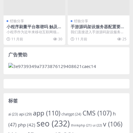
经验分享
经验分享
小程序刷量平台靠谱吗 触及灰
手游源码架设服务器配置要求
色地带 体现用户疑虑和搜索需
技术准备
小程序作为近年来移动互联网领域
我们直接进入手游源码架设服务器
求
的重要载体，其用户量和商业价值
配置要求的技术准备环节。首先，
11 月前
30
11 月前
25
日益凸显。随之而来的...
明确服务器配置要求是...
广告赞助
标签
app
(110)
CMS
(107)
h
api
(29)
chatgpt
(24)
ai
(23)
seo
(232)
v
(106)
(47)
php
(42)
thinkphp
(21)
ui
(22)